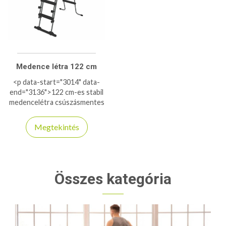
Medence létra 122 cm
<p data-start="3014" data-
end="3136">122 cm-es stabil
medencelétra csúszásmentes
lépcsőkkel és masszív vázzal.
Ideális magasabb falú, föld
Megtekintés
feletti medencékhez.</p>
Összes kategória