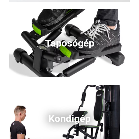
Taposógép
Kondigép