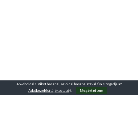
A weboldal sütiket használ, az oldal használatával Ön elfogadja az
Adatkezelési tájékoztató
-t.
Megértettem