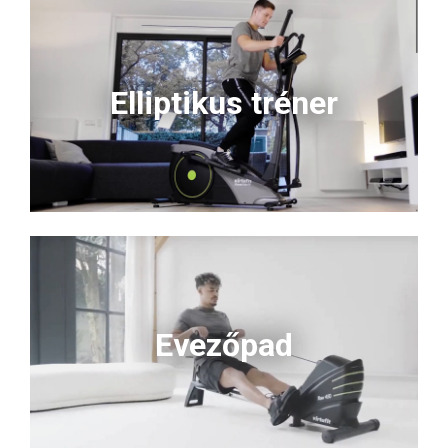
Elliptikus tréner
Evezőpad