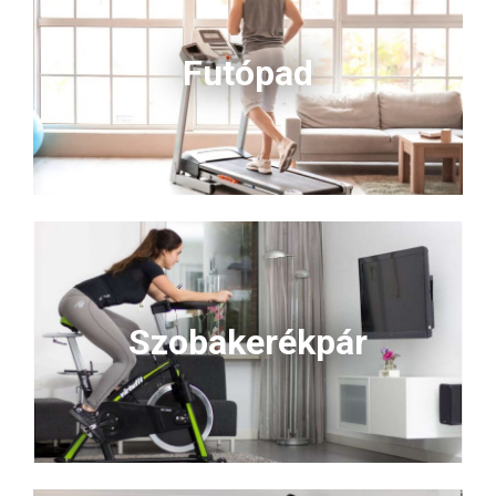
Futópad
Szobakerékpár