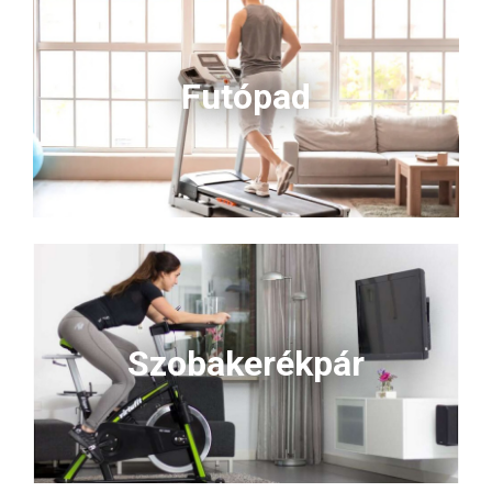
Futópad
Szobakerékpár