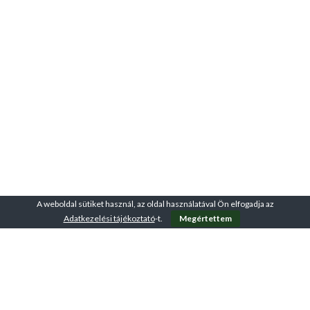
A weboldal sütiket használ, az oldal használatával Ön elfogadja az
Adatkezelési tájékoztató
-t.
Megértettem