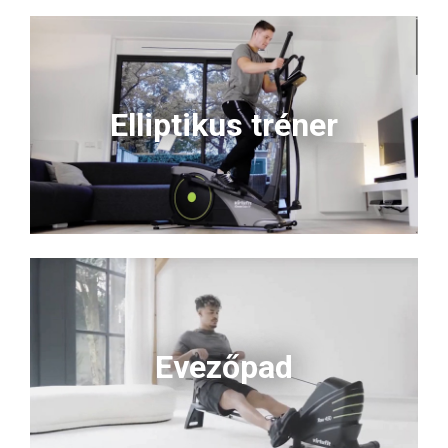
Elliptikus tréner
Evezőpad