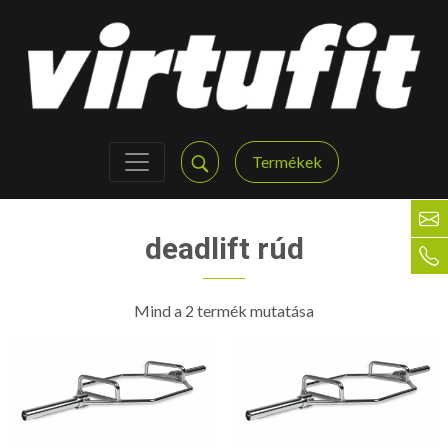
Termékek
deadlift rúd
Mind a 2 termék mutatása