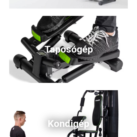
Taposógép
Kondigép