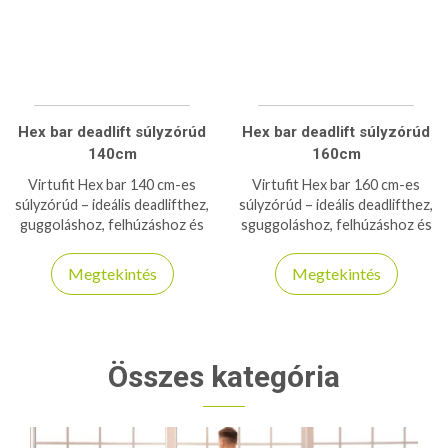
Hex bar deadlift súlyzórúd
Hex bar deadlift súlyzórúd
140cm
160cm
Virtufit Hex bar 140 cm-es
Virtufit Hex bar 160 cm-es
súlyzórúd – ideális deadlifthez,
súlyzórúd – ideális deadlifthez,
guggoláshoz, felhúzáshoz és
sguggoláshoz, felhúzáshoz és
erőedzéshez. Stabil,
erőedzéshez. Stabil,
ergonomikus kialakítás a
ergonomikus kialakítás a
Megtekintés
Megtekintés
hatékonyabb edzéshez.
hatékonyabb edzéshez.
Összes kategória