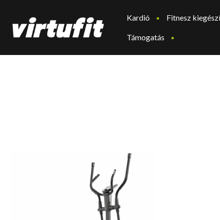
Kardió
Fitnesz kiegész
Támogatás