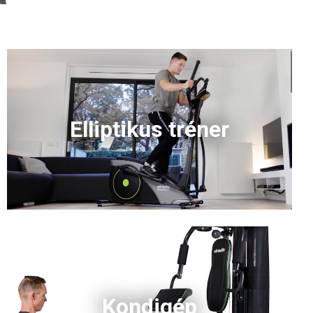
Elliptikus tréner
Kondigép