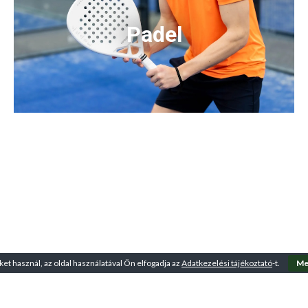
Padel
ket használ, az oldal használatával Ön elfogadja az
Adatkezelési tájékoztató
-t.
Me