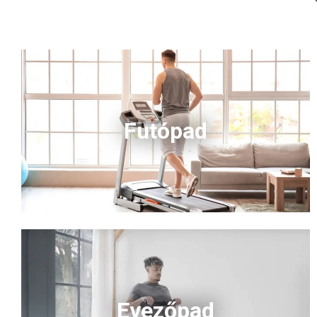
mozgástartomány és a masszív váz
kényelmes, ízületkímélő edzést tesz lehetővé.
A <strong>Bluetooth kapcsolat</strong> és
az <strong>edzésprogramok</strong> és
<strong>applikációs csatlakozási
lehetőségek</strong> motiválóvá és
mérhetővé teszik a fejlődést. <strong>Ideális
választás rendszeres, hosszú távú otthoni
Futópad
használatra.</strong>
Evezőpad