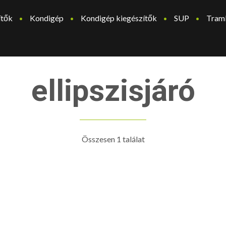
ítők
Kondigép
Kondigép kiegészítők
SUP
Tram
ellipszisjáró
Összesen 1 találat