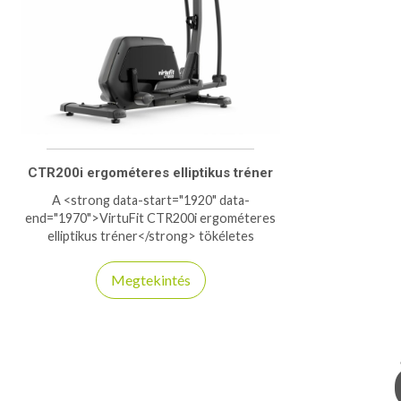
CTR200i ergométeres elliptikus tréner
A <strong data-start="1920" data-
end="1970">VirtuFit CTR200i ergométeres
elliptikus tréner</strong> tökéletes
választás, ha csendes, stabil és hatékony
kardiógépet keresel otthoni edzéshez.
Megtekintés
<strong>150kg-os teherbírás</strong>sal
rendelkezik. Az ergométeres
ellenállásvezérlés pontos terhelésbeállítást
biztosít, így könnyedén igazíthatod az edzést
a céljaidhoz – legyen szó zsírégetésről,
állóképesség-fejlesztésről vagy
rehabilitációról. A természetes