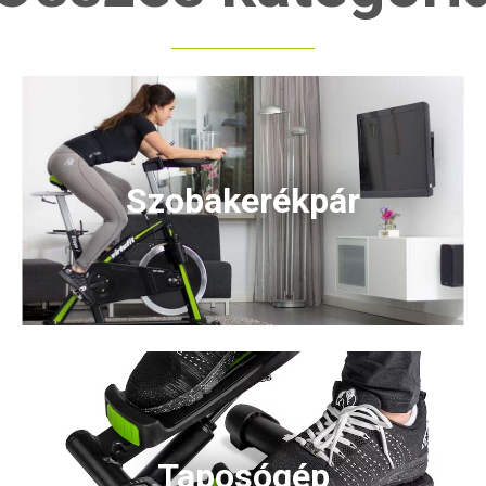
Szobakerékpár
Taposógép