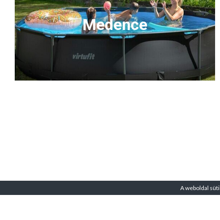
Medence
A weboldal süti