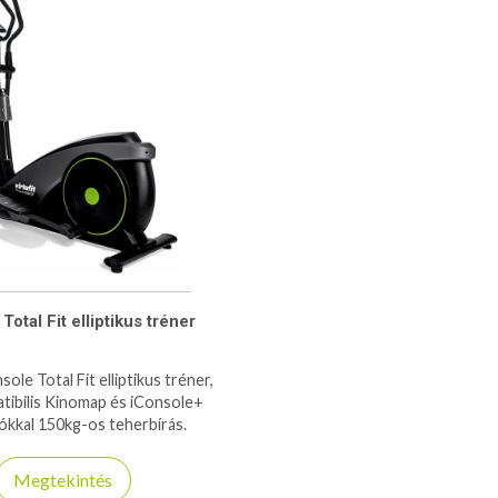
Total Fit elliptikus tréner
sole Total Fit elliptikus tréner,
tibilis Kinomap és iConsole+
iókkal 150kg-os teherbírás.
Megtekintés