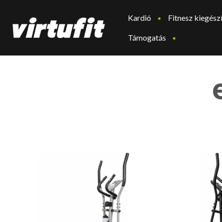
Kardió
Fitnesz kiegész
Támogatás