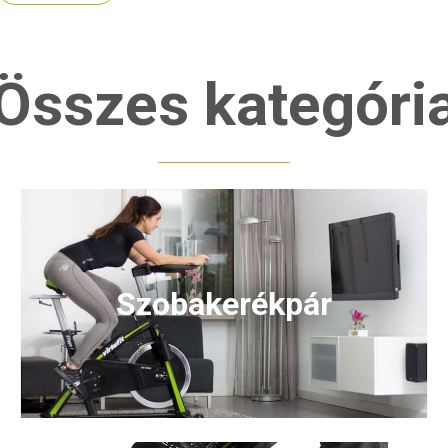
Összes kategóri
Szobakerékpár