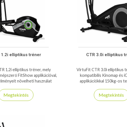
1.2i elliptikus tréner
CTR 3.0i elliptikus t
R 1.2i elliptikus tréner, mely
VirtuFit CTR 3.0i elliptikus 
 népszerő FitShow applikációval,
kompatibilis Kinomap és 
élményeit növelheti használat
applikációkkal 150kg-os te
közben!
Megtekintés
Megtekintés