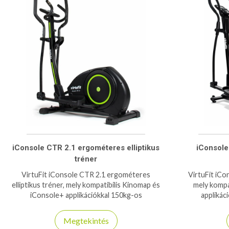
iConsole CTR 2.1 ergométeres elliptikus
iConsole 
tréner
VirtuFit iConsole CTR 2.1 ergométeres
VirtuFit iCon
elliptikus tréner, mely kompatibilis Kinomap és
mely kompa
iConsole+ applikációkkal 150kg-os
applikác
teherbírás.
Megtekintés