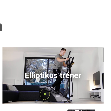
a
Elliptikus tréner