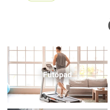
Futópad