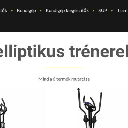
ítők
Kondigép
Kondigép kiegészítők
SUP
Tram
elliptikus trénere
Mind a 6 termék mutatása