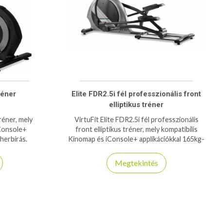
réner
Elite FDR2.5i fél professzionális front
elliptikus tréner
tréner, mely
VirtuFit Elite FDR2.5i fél professzionális
iConsole+
front elliptikus tréner, mely kompatibilis
herbírás.
Kinomap és iConsole+ applikációkkal 165kg-
os teherbírás.
Megtekintés