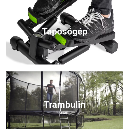
Taposógép
Trambulin