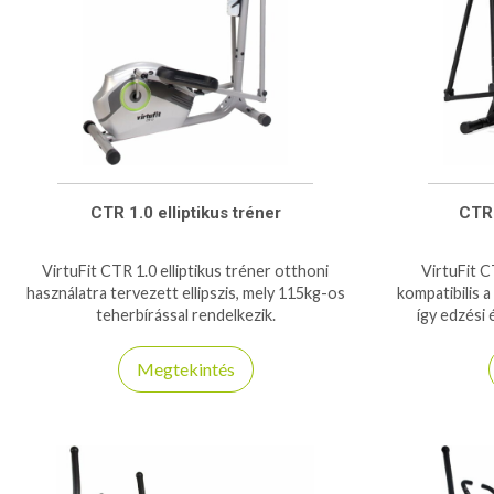
CTR 1.0 elliptikus tréner
CTR 
VirtuFit CTR 1.0 elliptikus tréner otthoni
VirtuFit CT
használatra tervezett ellipszis, mely 115kg-os
kompatibilis a
teherbírással rendelkezik.
így edzési 
Megtekintés