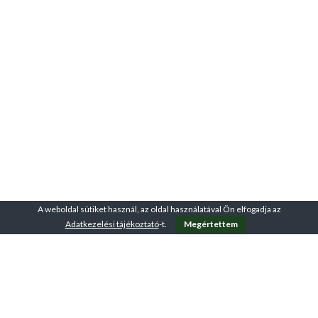
A weboldal sütiket használ, az oldal használatával Ön elfogadja az
Adatkezelési tájékoztató
-t.
Megértettem