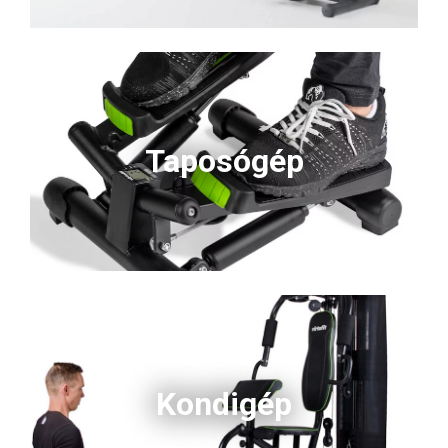
Taposógép
Kondigép