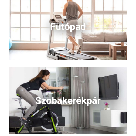
Futópad
Szobakerékpár