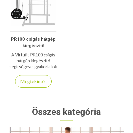
PR100 csigás hátgép
kiegészítő
A Virtufit PR100 csigás
hátgép kiegészítő
segítségével gyakorlatok
széles skáláját adhatja a napi
edzéseihez, 150kg-os
Megtekintés
teherbírásával, változatos
felhasználásával kiváló társa
lesz az edzésben!
Összes kategória