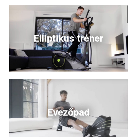
Elliptikus tréner
Evezőpad