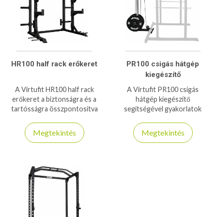
HR100 half rack erőkeret
PR100 csigás hátgép
kiegészítő
A Virtufit HR100 half rack
A Virtufit PR100 csigás
erőkeret a biztonságra és a
hátgép kiegészítő
tartósságra összpontosítva
segítségével gyakorlatok
tervezték. A tartó karok 350
széles skáláját adhatja a napi
kg-ig bírnak, míg a J-horgok
edzéseihez, 150kg-os
Megtekintés
Megtekintés
maximális teherbírása 250 kg!
teherbírásával, változatos
felhasználásával kiváló társa
lesz az edzésben!