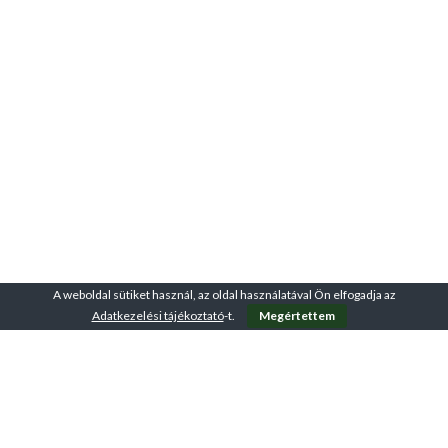
A weboldal sütiket használ, az oldal használatával Ön elfogadja az
Adatkezelési tájékoztató
-t.
Megértettem