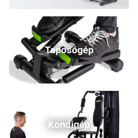
Taposógép
Kondigép