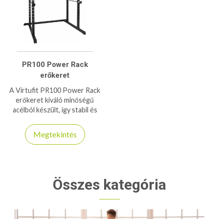
PR100 Power Rack
erőkeret
A Virtufit PR100 Power Rack
erőkeret kiváló minőségű
acélból készült, így stabil és
tartós konstrukciót biztosít.
150/200kg-os teherbírása
Megtekintés
kiváló társ a napi edzések
során
Összes kategória