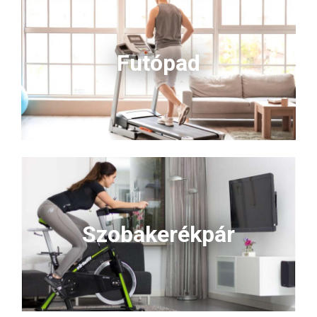
Futópad
Szobakerékpár