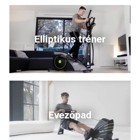
Elliptikus tréner
Evezőpad