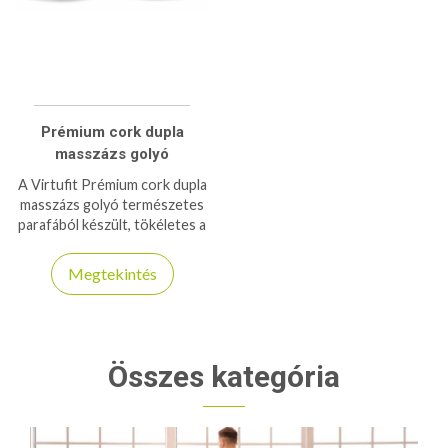
Prémium cork dupla
masszázs golyó
A Virtufit Prémium cork dupla
masszázs golyó természetes
parafából készült, tökéletes a
gerinc menti izmok célzott
lazításához és
Megtekintés
regenerálásához.
Összes kategória