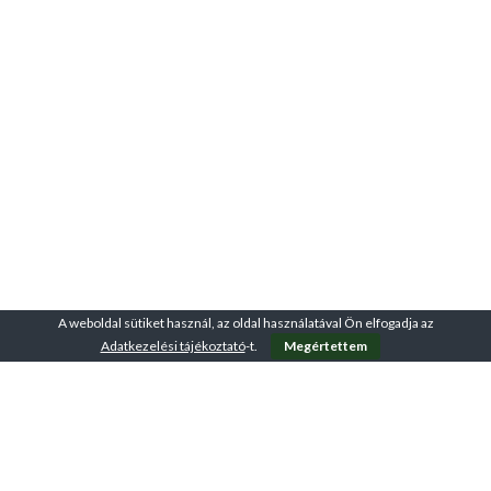
A weboldal sütiket használ, az oldal használatával Ön elfogadja az
Adatkezelési tájékoztató
-t.
Megértettem