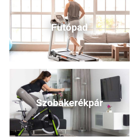
Futópad
Szobakerékpár