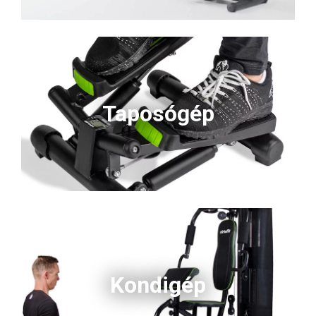
Taposógép
Kondigép