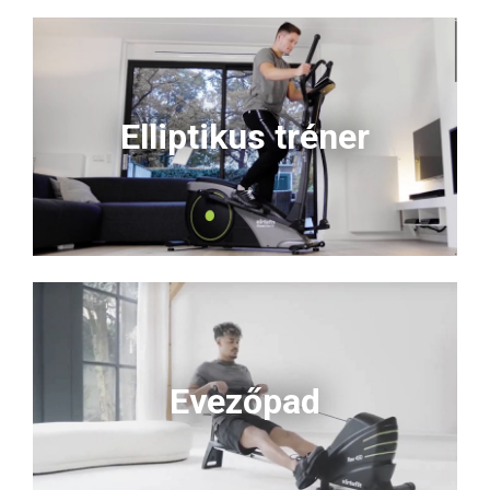
Elliptikus tréner
Evezőpad