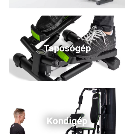
Taposógép
Kondigép