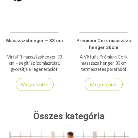
Masszázshenger – 33 cm
Prémium Cork masszázs
henger 30cm
VirtuFit masszázshenger 33
A Virtufit Prémium Cork
cm – segíti az izomlazítást,
masszázs henger 30 cm
gyorsítja a regenerációt,
természetes parafából
ideális edzés utáni vagy
készült, környezetbarát,
rehabilitációs használatra.
tartós, és hatékony
Megtekintés
Megtekintés
izomlazítást biztosít.
Összes kategória