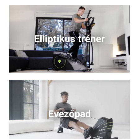
Elliptikus tréner
Evezőpad