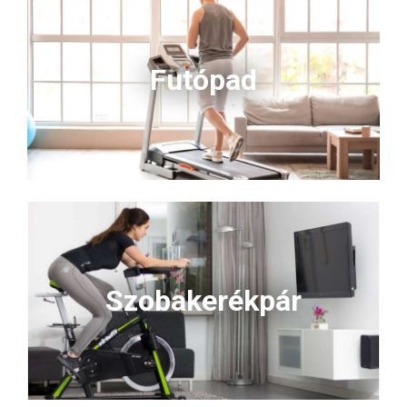
Futópad
Szobakerékpár