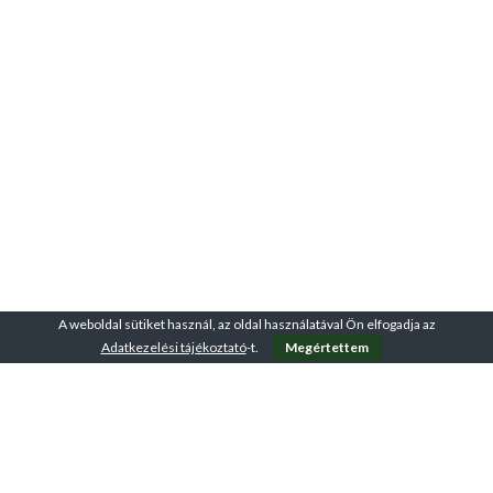
A weboldal sütiket használ, az oldal használatával Ön elfogadja az
Adatkezelési tájékoztató
-t.
Megértettem