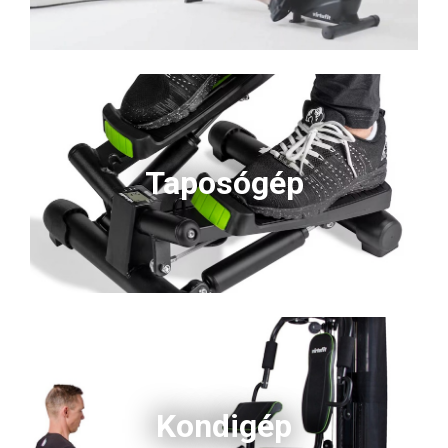
Taposógép
Kondigép