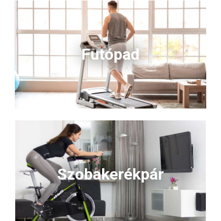
Futópad
Szobakerékpár