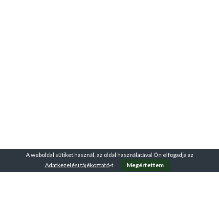
A weboldal sütiket használ, az oldal használatával Ön elfogadja az
Adatkezelési tájékoztató
-t.
Megértettem