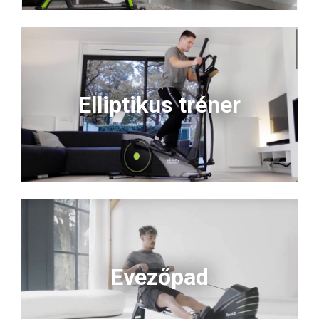
Elliptikus tréner
Evezőpad