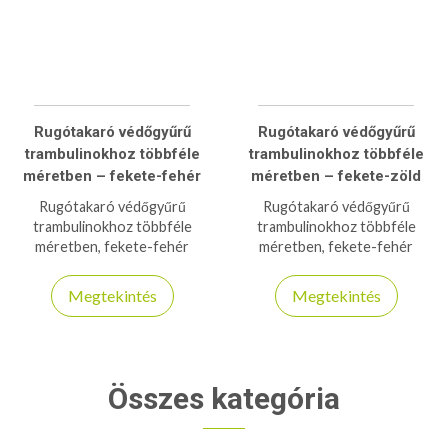
Rugótakaró védőgyűrű
Rugótakaró védőgyűrű
trambulinokhoz többféle
trambulinokhoz többféle
méretben – fekete-fehér
méretben – fekete-zöld
Rugótakaró védőgyűrű
Rugótakaró védőgyűrű
trambulinokhoz többféle
trambulinokhoz többféle
méretben, fekete-fehér
méretben, fekete-fehér
színben. Védi a rugókat és
színben. Védi a rugókat és
növeli a biztonságot,
növeli a biztonságot,
Megtekintés
Megtekintés
időjárásálló, tartós anyagból.
időjárásálló, tartós anyagból.
Összes kategória