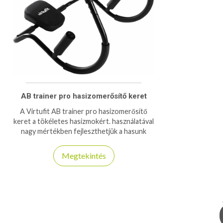
AB trainer pro hasizomerősítő keret
A Virtufit AB trainer pro hasizomerősítő
keret a tökéletes hasizmokért. használatával
nagy mértékben fejleszthetjük a hasunk
izomzatát, kis helyen elfér!
Megtekintés