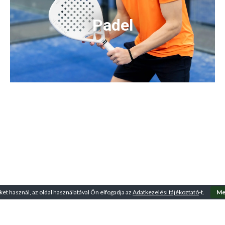
Padel
ket használ, az oldal használatával Ön elfogadja az
Adatkezelési tájékoztató
-t.
Me