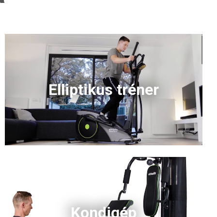
Elliptikus tréner
Kondigép