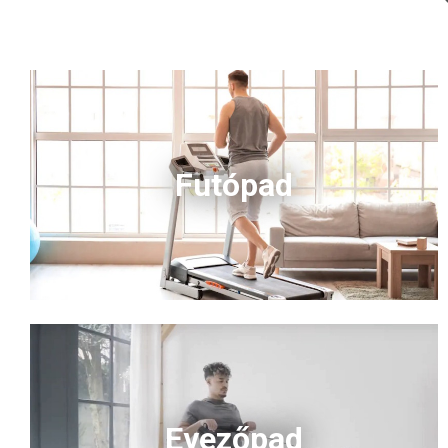
Futópad
Evezőpad