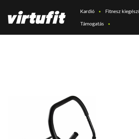
Kardió
Fitnesz kiegész
Támogatás