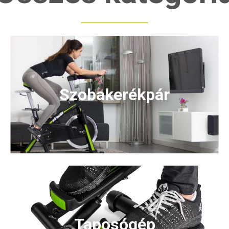
Szobakerékpár
Taposógép