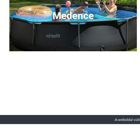
Medence
A weboldal süti