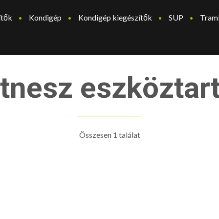
ítők
Kondigép
Kondigép kiegészítők
SUP
Tram
itnesz eszköztar
Összesen 1 találat