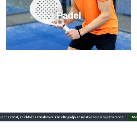
Padel
ket használ, az oldal használatával Ön elfogadja az
Adatkezelési tájékoztató
-t.
Me