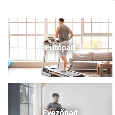
Futópad
Evezőpad