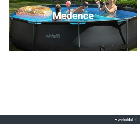
Medence
A weboldal süti