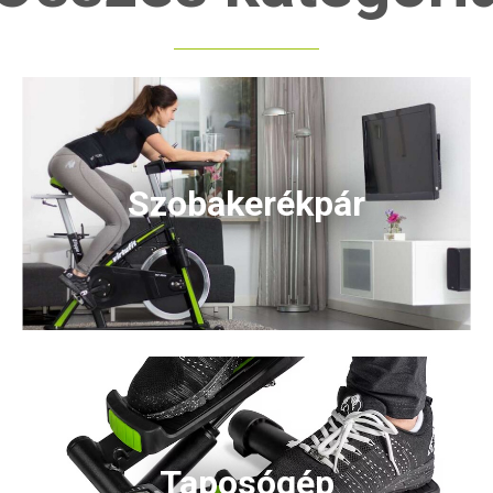
Szobakerékpár
Taposógép