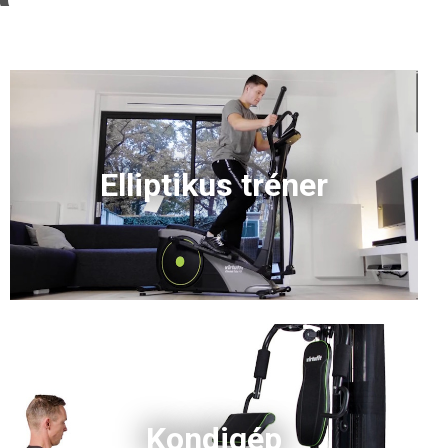
Elliptikus tréner
Kondigép