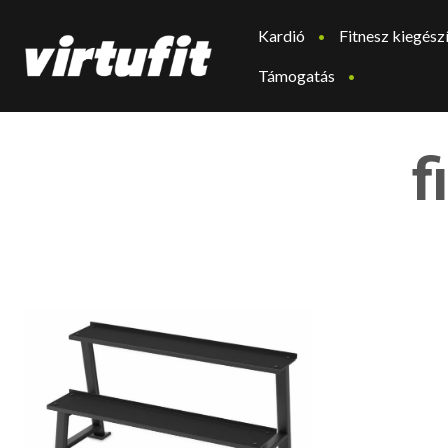
Kardió
Fitnesz kiegész
Támogatás
f