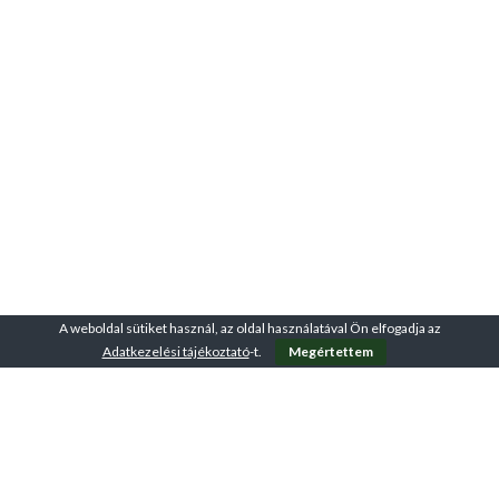
A weboldal sütiket használ, az oldal használatával Ön elfogadja az
Adatkezelési tájékoztató
-t.
Megértettem