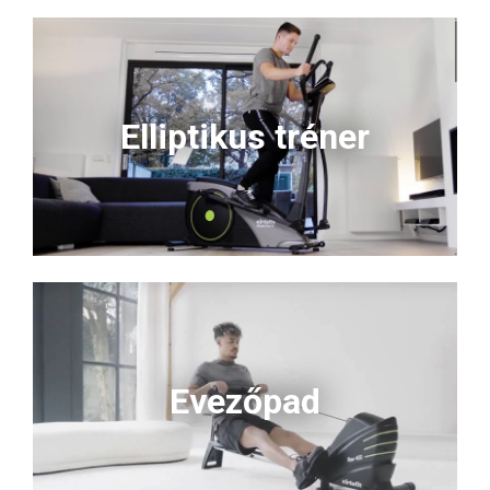
Elliptikus tréner
Evezőpad