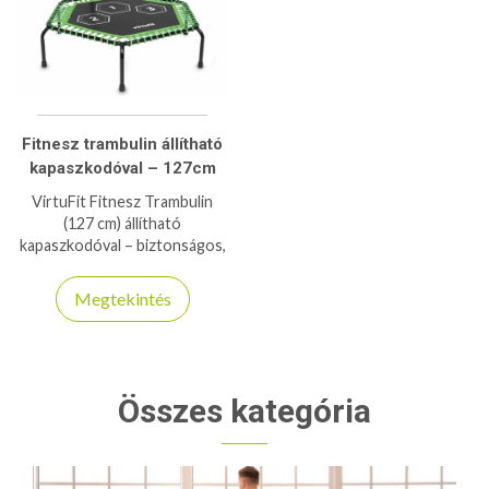
Fitnesz trambulin állítható
kapaszkodóval – 127cm
VirtuFit Fitnesz Trambulin
(127 cm) állítható
kapaszkodóval – biztonságos,
ízületkímélő kardió edzés
otthonra vagy edzőterembe.
Megtekintés
Összes kategória