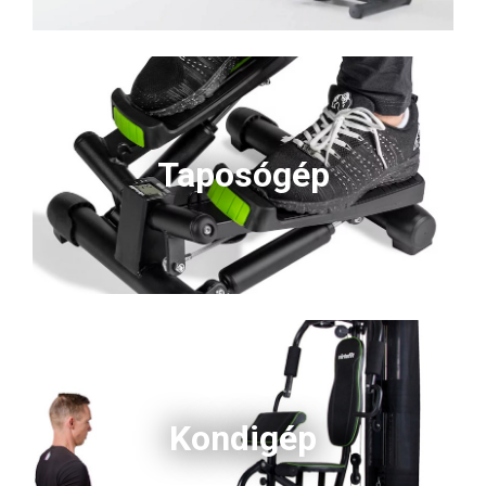
Taposógép
Kondigép