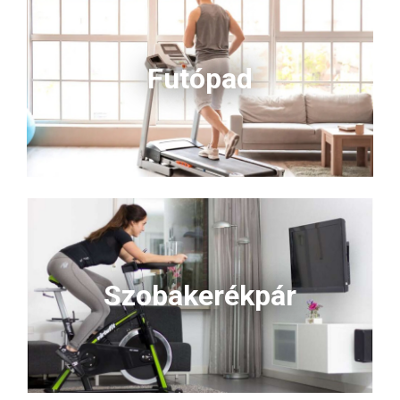
Futópad
Szobakerékpár