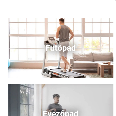
Futópad
Evezőpad