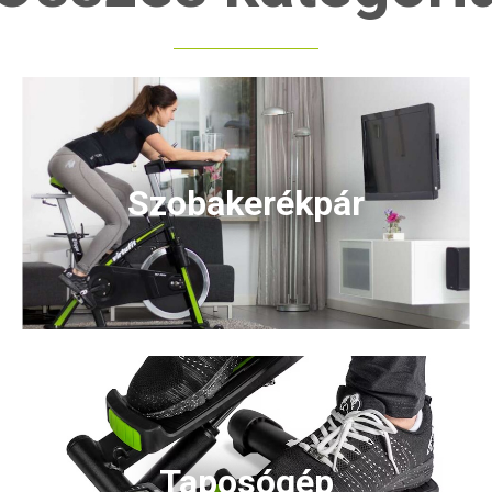
Szobakerékpár
Taposógép