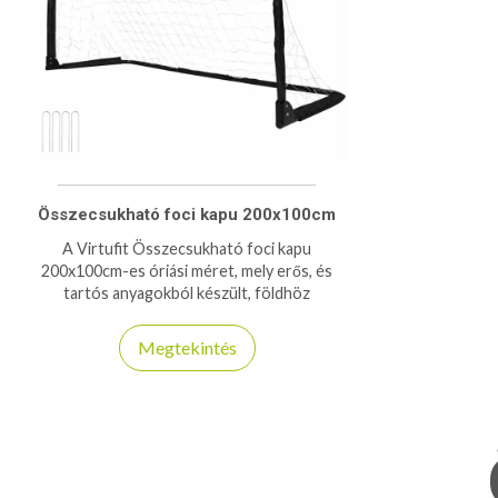
Összecsukható foci kapu 200x100cm
A Virtufit Összecsukható foci kapu
200x100cm-es óriási méret, mely erős, és
tartós anyagokból készült, földhöz
rögzíthető kivitelben!
Megtekintés