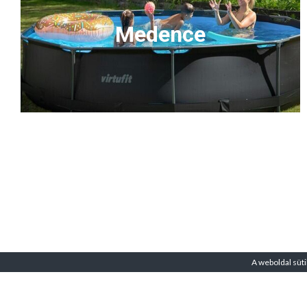
Medence
A weboldal süti