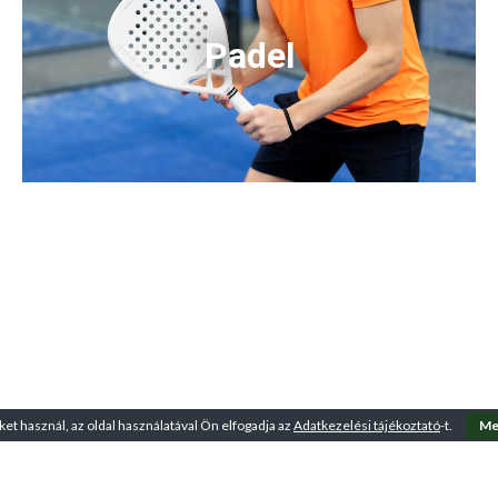
Padel
ket használ, az oldal használatával Ön elfogadja az
Adatkezelési tájékoztató
-t.
Me