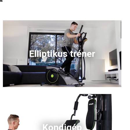
Elliptikus tréner
Kondigép