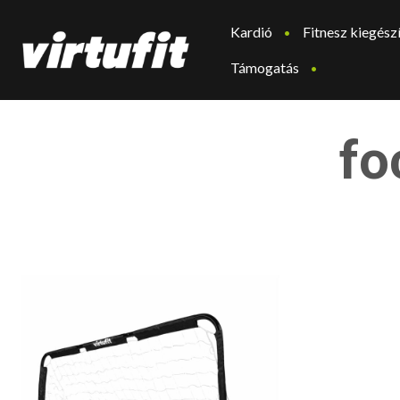
Kardió
Fitnesz kiegész
Támogatás
fo