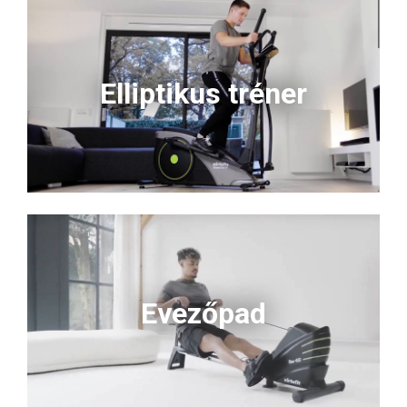
Elliptikus tréner
Evezőpad