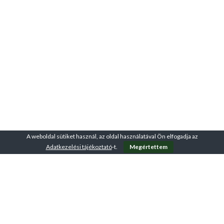
A weboldal sütiket használ, az oldal használatával Ön elfogadja az
Adatkezelési tájékoztató
-t.
Megértettem