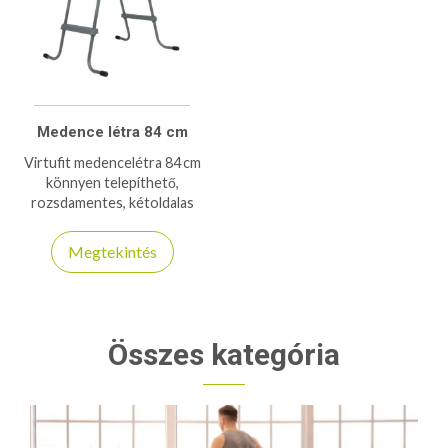
Medence létra 84 cm
Virtufit medencelétra 84 cm
könnyen telepíthető,
rozsdamentes, kétoldalas
létrafokokkal, biztonságos és
stabil megoldás föld feletti
Megtekintés
medencékhez.
Összes kategória