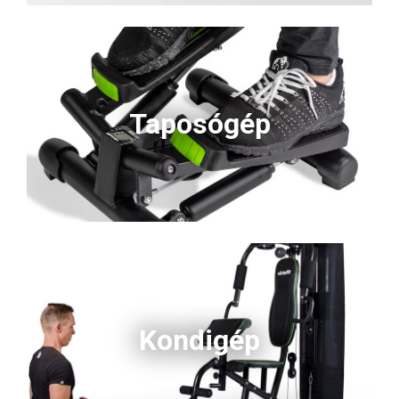
Taposógép
Kondigép