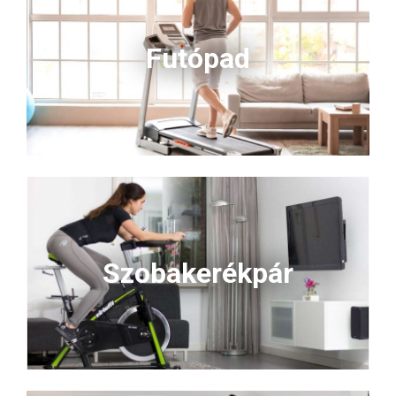
Futópad
Szobakerékpár