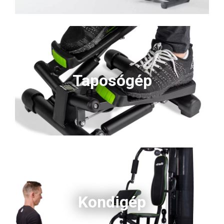
Taposógép
Kondigép