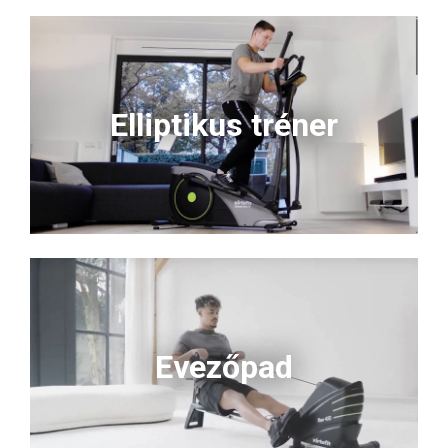
Elliptikus tréner
Evezőpad