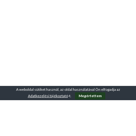
A weboldal sütiket használ, az oldal használatával Ön elfogadja az
Adatkezelési tájékoztató
-t.
Megértettem