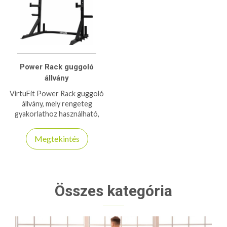
Power Rack guggoló
állvány
VirtuFit Power Rack guggoló
állvány, mely rengeteg
gyakorlathoz használható,
300kg-os teherbírással bír!
Megtekintés
Összes kategória