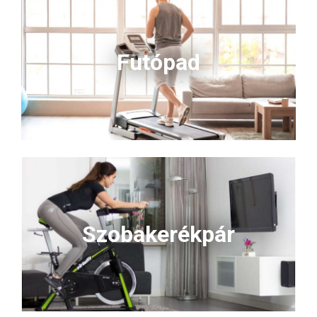
Futópad
Szobakerékpár