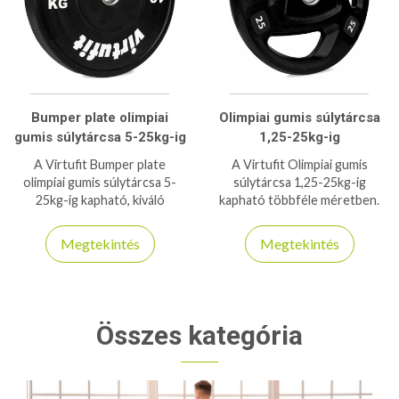
Bumper plate olimpiai
Olimpiai gumis súlytárcsa
gumis súlytárcsa 5-25kg-ig
1,25-25kg-ig
A Virtufit Bumper plate
A Virtufit Olimpiai gumis
olimpiai gumis súlytárcsa 5-
súlytárcsa 1,25-25kg-ig
25kg-ig kapható, kiváló
kapható többféle méretben.
minőségben 50mm-es belső
kényelmes 3 markolatos
furattal.
modell.
Megtekintés
Megtekintés
Összes kategória