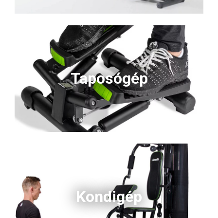
Taposógép
Kondigép