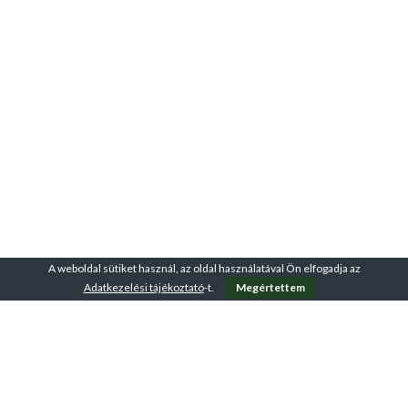
A weboldal sütiket használ, az oldal használatával Ön elfogadja az
Adatkezelési tájékoztató
-t.
Megértettem