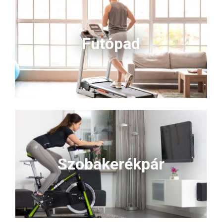
Futópad
Szobakerékpár