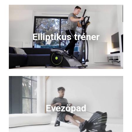
Elliptikus tréner
Evezőpad