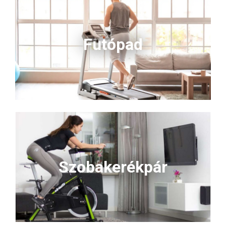
Futópad
Szobakerékpár