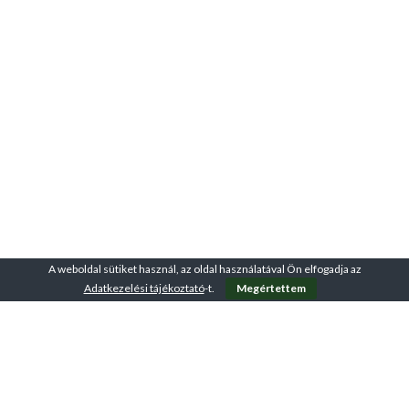
A weboldal sütiket használ, az oldal használatával Ön elfogadja az
Adatkezelési tájékoztató
-t.
Megértettem