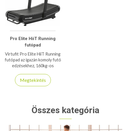
Pro Elite HiiT Running
futópad
Virtufit Pro Elite HiiT Running
futópad az igazán komoly futó
edzésekhez, 160kg-os
teherbírással bír ez a HiiT
futópad!
Megtekintés
Összes kategória