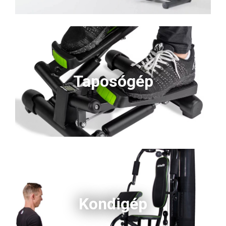
Taposógép
Kondigép