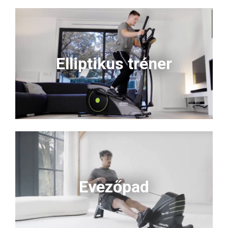
Elliptikus tréner
Evezőpad