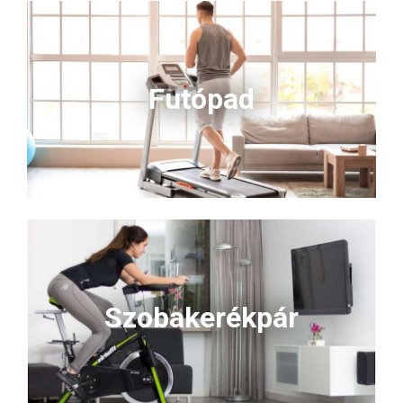
Futópad
Szobakerékpár