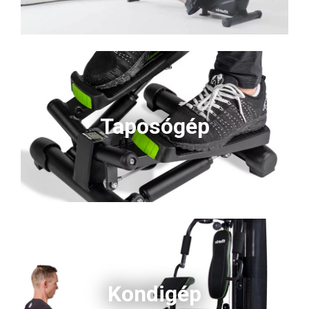
Taposógép
Kondigép