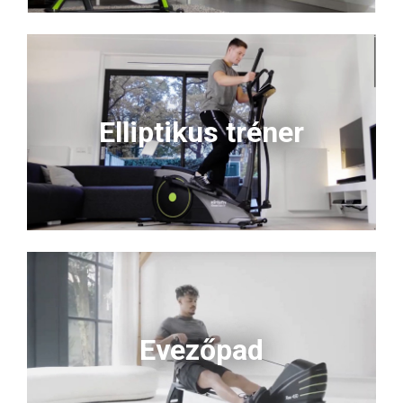
Elliptikus tréner
Evezőpad