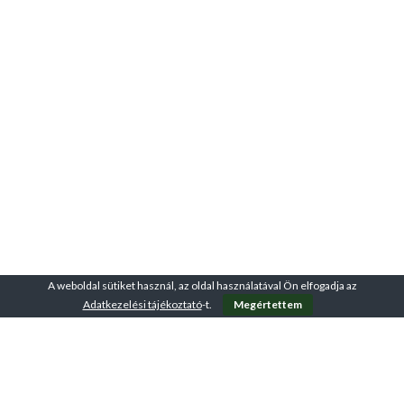
A weboldal sütiket használ, az oldal használatával Ön elfogadja az
Adatkezelési tájékoztató
-t.
Megértettem