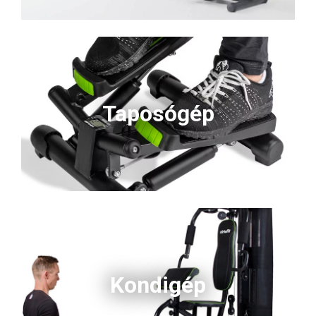
Taposógép
Kondigép