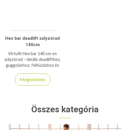
Hex bar deadlift súlyzórúd
140cm
Virtufit Hex bar 140 cm-es
súlyzórúd – ideális deadlifthez,
guggoláshoz, felhúzáshoz és
erőedzéshez. Stabil,
ergonomikus kialakítás a
Megtekintés
hatékonyabb edzéshez.
Összes kategória