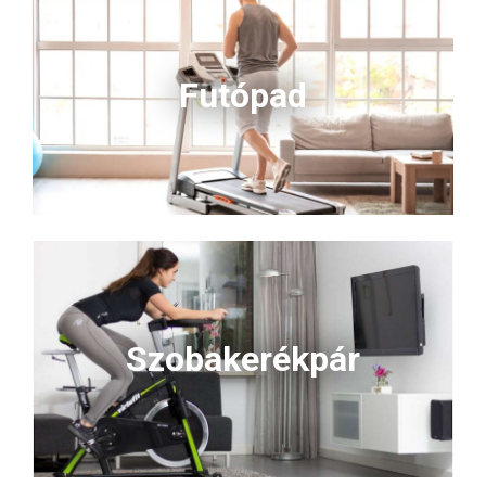
Futópad
Szobakerékpár