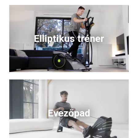
Elliptikus tréner
Evezőpad