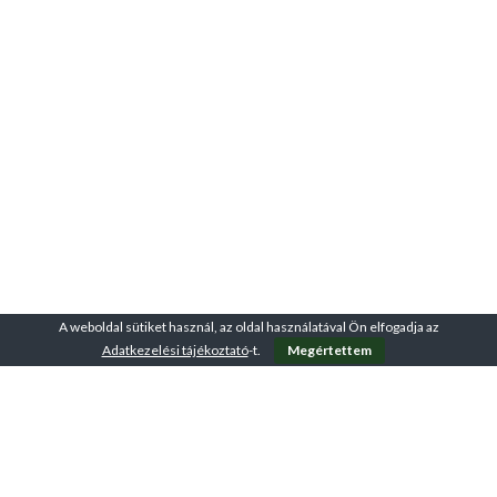
A weboldal sütiket használ, az oldal használatával Ön elfogadja az
Adatkezelési tájékoztató
-t.
Megértettem