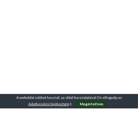
A weboldal sütiket használ, az oldal használatával Ön elfogadja az
Adatkezelési tájékoztató
-t.
Megértettem