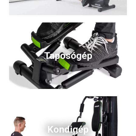
Taposógép
Kondigép