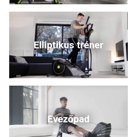
Elliptikus tréner
Evezőpad