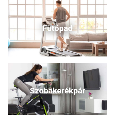
Futópad
Szobakerékpár