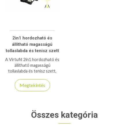
2in1 hordozható és
állítható magasságú
tollaslabda és tenisz szett
A Virtufit 2in1 hordozható és
állítható magasságú
tollaslabda és tenisz szett,
mely többféle labdajátékhoz ia
alkalmas, foci, röplabda, tengó,
Megtekintés
strandtenisz...stb
Összes kategória