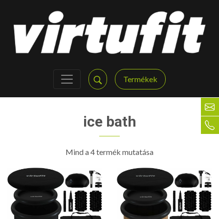
Termékek
ice bath
Mind a 4 termék mutatása