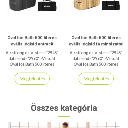
Oval Ice Bath 500 literes
Oval Ice Bath 500 literes
ovális jégkád antracit
ovális jégkád fa mintázattal
A <strong data-start="2945"
A <strong data-start="2945"
data-end="2990">Virtufit
data-end="2990">Virtufit
Oval Ice Bath 500 literes
Oval Ice Bath 500 literes
jégkád</strong> tökéletes
jégkád</strong> tökéletes
választás a gyors
választás a gyors
Megtekintés
Megtekintés
regenerációhoz és a
regenerációhoz és a
teljesítmény növeléséhez. Az
teljesítmény növeléséhez. Az
ovális kialakítás kényelmes
ovális kialakítás kényelmes
használatot biztosít, míg az
használatot biztosít, míg az
500 literes kapacitás lehetővé
500 literes kapacitás lehetővé
Összes kategória
teszi a teljes testes merülést.
teszi a teljes testes merülést.
Az antracit szín elegáns
A fa mintázat elegáns
megjelenést kölcsönöz, így
megjelenést kölcsönöz, így
nemcsak hasznos, hanem
nemcsak hasznos, hanem