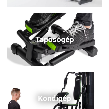
Taposógép
Kondigép