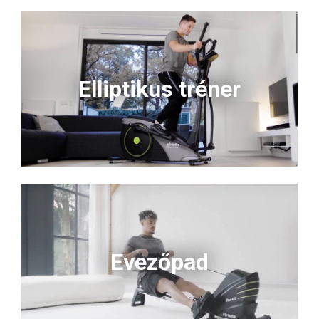
Elliptikus tréner
Evezőpad