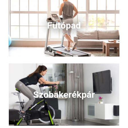
látványos kiegészítője is lehet
látványos kiegészítője is lehet
otthonodnak vagy
otthonodnak vagy
edzőtermednek. Ideális
edzőtermednek. Ideális
sportolóknak és aktív
sportolóknak és aktív
Futópad
életmódot élőknek. Ha
életmódot élőknek. Ha
hatékony regenerációs
hatékony regenerációs
megoldást keresel, ez a jégkád
megoldást keresel, ez a jégkád
garantáltan beválik!
garantáltan beválik!
Szobakerékpár