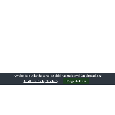
A weboldal sütiket használ, az oldal használatával Ön elfogadja az
Adatkezelési tájékoztató
-t.
Megértettem