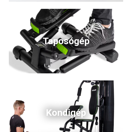
Taposógép
Kondigép