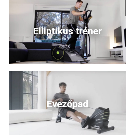
Elliptikus tréner
Evezőpad