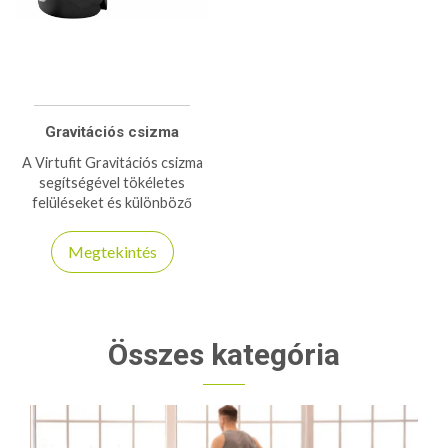
Gravitációs csizma
A Virtufit Gravitációs csizma
segítségével tökéletes
felüléseket és különböző
gyakorlatokat végezhet el,
helyes testtartás mellett!
Megtekintés
120kg teherbírás!
Összes kategória