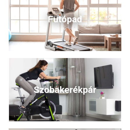
Futópad
Szobakerékpár