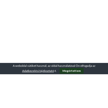
A weboldal sütiket használ, az oldal használatával Ön elfogadja az
Adatkezelési tájékoztató
-t.
Megértettem