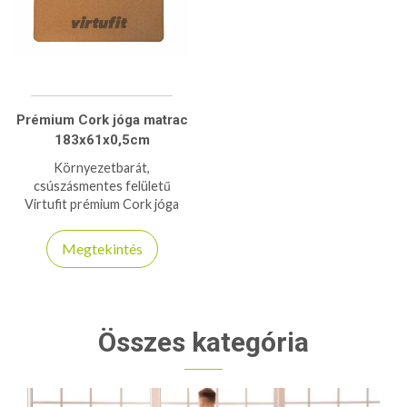
Prémium Cork jóga matrac
183x61x0,5cm
Környezetbarát,
csúszásmentes felületű
Virtufit prémium Cork jóga
matrac a természetes
anyagok és a maximális
Megtekintés
kényelem szerelmeseinek.
Összes kategória