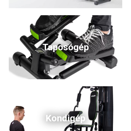
Taposógép
Kondigép