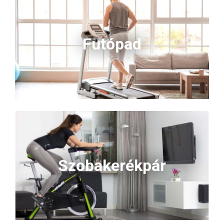
Futópad
Szobakerékpár