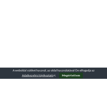
A weboldal sütiket használ, az oldal használatával Ön elfogadja az
Adatkezelési tájékoztató
-t.
Megértettem