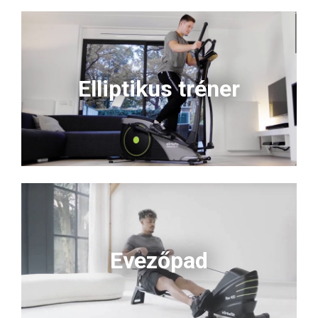
Elliptikus tréner
Evezőpad