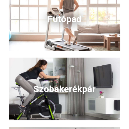
Futópad
Szobakerékpár