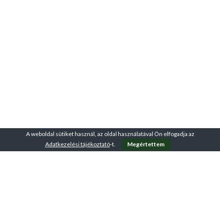
A weboldal sütiket használ, az oldal használatával Ön elfogadja az
Adatkezelési tájékoztató
-t.
Megértettem