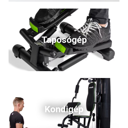
Taposógép
Kondigép