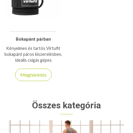
Bokapánt párban
Kényelmes és tartós Virtufit
bokapánt páros kiszerelésben,
ideális csigás gépes
edzésekhez és alsótest
izomcsoportjainak
Megtekintés
erősítéséhez.
Összes kategória