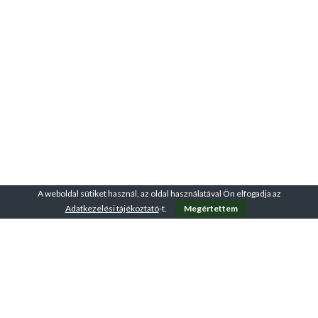
A weboldal sütiket használ, az oldal használatával Ön elfogadja az
Adatkezelési tájékoztató
-t.
Megértettem