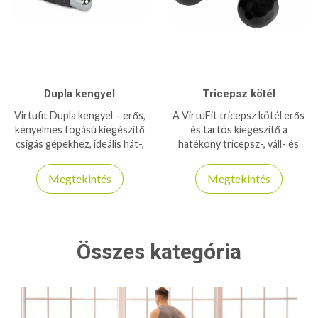
Dupla kengyel
Tricepsz kötél
Virtufit Dupla kengyel – erős,
A VirtuFit tricepsz kötél erős
kényelmes fogású kiegészítő
és tartós kiegészítő a
csigás gépekhez, ideális hát-,
hatékony tricepsz-, váll- és
kar- és vállizomzat
karizom edzéshez.
erősítéséhez.​
Kompatibilis a legtöbb csigás
Megtekintés
Megtekintés
edzőgéppel.
Összes kategória