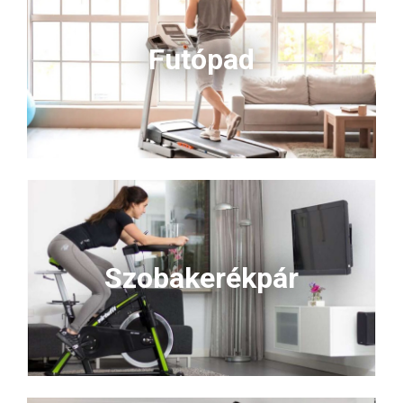
Futópad
Szobakerékpár