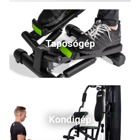
Taposógép
Kondigép