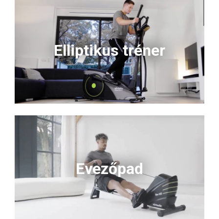
Elliptikus tréner
Evezőpad