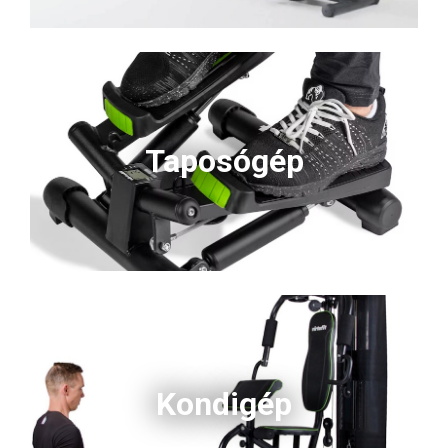
Taposógép
Kondigép