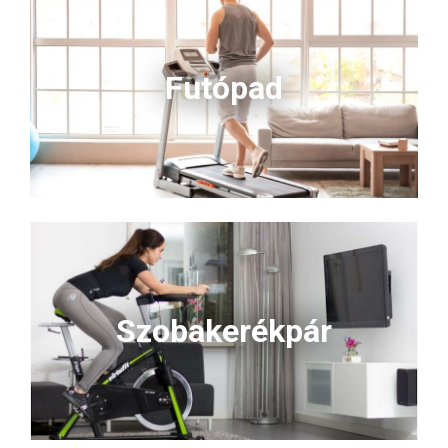
Futópad
Szobakerékpár