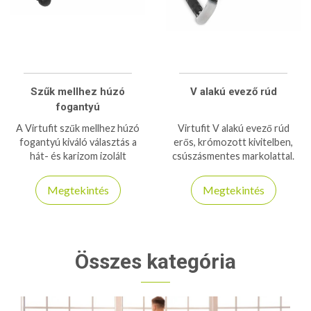
Szűk mellhez húzó
V alakú evező rúd
fogantyú
A Virtufit szűk mellhez húzó
Virtufit V alakú evező rúd
fogantyú kiváló választás a
erős, krómozott kivitelben,
hát- és karizom izolált
csúszásmentes markolattal.
edzéséhez, csúszásmentes
Tökéletes hát- és karizom
markolattal, tartós kivitelben.
erősítő gyakorlatokhoz.
Megtekintés
Megtekintés
Összes kategória