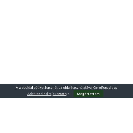
A weboldal sütiket használ, az oldal használatával Ön elfogadja az
Adatkezelési tájékoztató
-t.
Megértettem