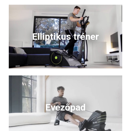
Elliptikus tréner
Evezőpad