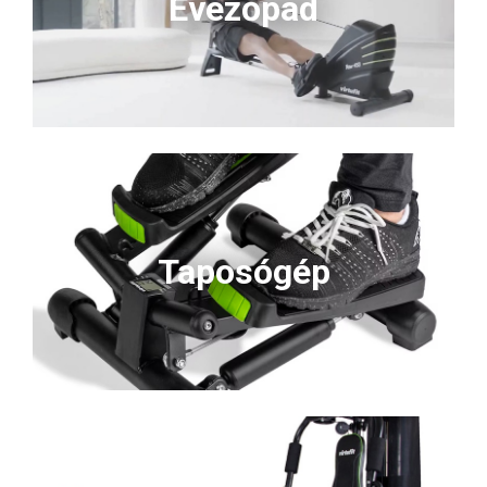
Evezőpad
Taposógép