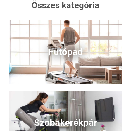
kialakítás, könnyű szállítás
Összes kategória
hordtáskával – ideális
strandhoz, kertbe vagy
piknikhez. Ha biztos árnyékot
szeretnél minden
körülmények között, ezt
válaszd!
Futópad
Szobakerékpár