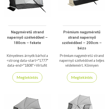
Nagyméretű strand
Prémium nagyméretű
napernyő szélvédővel –
strand napernyő
180cm – fekete
szélvédővel – 200cm –
bézs
Kényelmes árnyék bárhol a
Prémium nagyméretű strand
<strong data-start="1777"
napernyő szélvédővel a teljes
data-end="1808">Virtufit
védelemért. Könnyen
strand napernyővel</strong>!
felállítható, UV-szűrős, stabil
A 180 cm-es méret ideális
és szélálló kialakítás.
Megtekintés
Megtekintés
pihenéshez, míg a levehető
szélvédő extra védelmet
biztosít szeles időben. Masszív
kialakítás, könnyű szállítás
hordtáskával – tökéletes
strandhoz, kertbe vagy