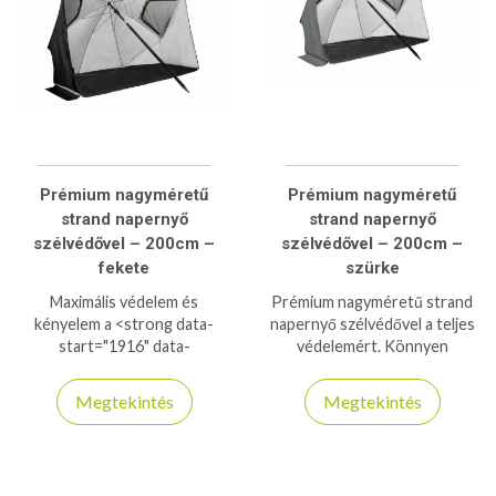
piknikhez. Praktikus és
sokoldalú megoldás a nyári
napokra!
Prémium nagyméretű
Prémium nagyméretű
strand napernyő
strand napernyő
szélvédővel – 200cm –
szélvédővel – 200cm –
fekete
szürke
Maximális védelem és
Prémium nagyméretű strand
kényelem a <strong data-
napernyő szélvédővel a teljes
start="1916" data-
védelemért. Könnyen
end="1946">prémium strand
felállítható, UV-szűrős, stabil
napernyővel</strong>! A 200
és szélálló kialakítás.
Megtekintés
Megtekintés
cm-es méret nagy árnyékot
biztosít, míg a cipzáras
szélvédő extra stabilitást és
szellőzést nyújt. Strapabíró