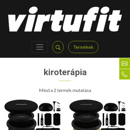
Termékek
kiroterápia
Mind a 2 termék mutatása