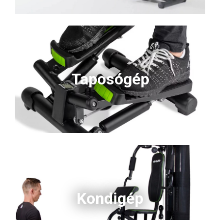
Taposógép
Kondigép