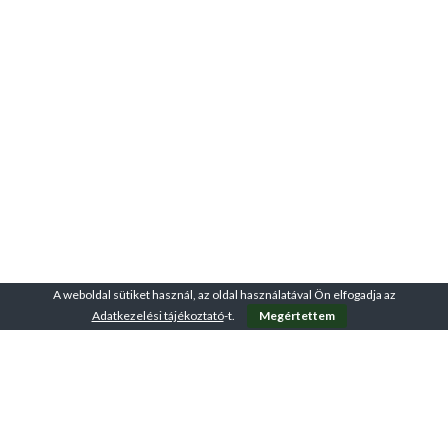
A weboldal sütiket használ, az oldal használatával Ön elfogadja az
Adatkezelési tájékoztató
-t.
Megértettem