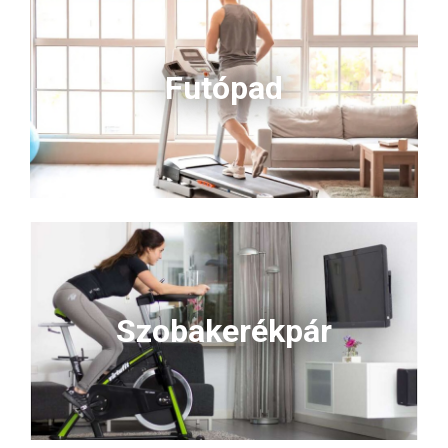
Futópad
Szobakerékpár