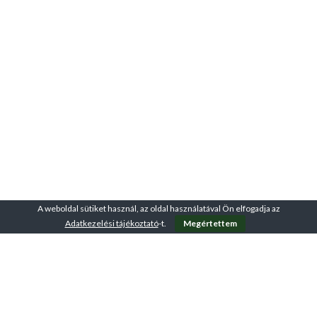
A weboldal sütiket használ, az oldal használatával Ön elfogadja az
Adatkezelési tájékoztató
-t.
Megértettem