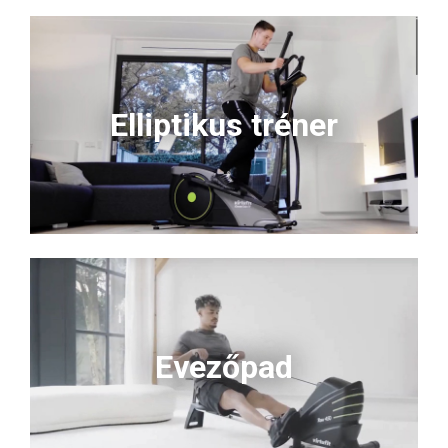
Elliptikus tréner
Evezőpad