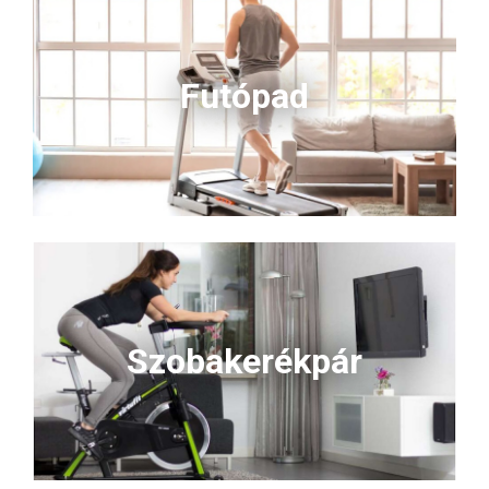
Futópad
Szobakerékpár