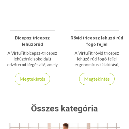
Bicepsz tricepsz
Rövid tricepsz lehuzó rúd
lehúzórúd
fogó fejjel
A VirtuFit bicepsz-tricepsz
A VirtuFit rövid tricepsz
lehúzórúd sokoldalú
lehúzó rúd fogó fejjel
edzőtermi kiegészítő, amely
ergonomikus kialakítású,
stabil fogást és hatékony
kényelmes és stabil fogást
izomerősítést biztosít bicepsz
biztosít. Ideális edzőtermi és
Megtekintés
Megtekintés
és tricepsz edzésekhez.
otthoni erősítő edzésekhez.
Összes kategória