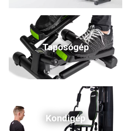
Taposógép
Kondigép