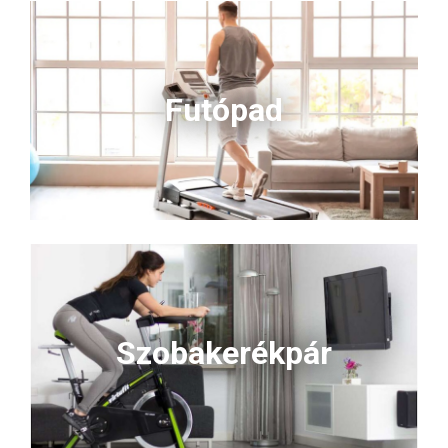
Futópad
Szobakerékpár