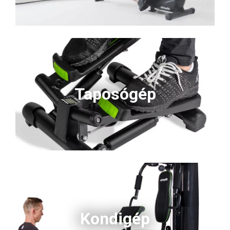
Taposógép
Kondigép