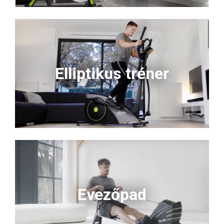
Elliptikus tréner
Evezőpad