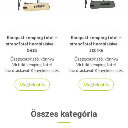
Kompakt kemping fotel –
Kompakt kemping fotel –
strandfotel hordtáskával –
strandfotel hordtáskával –
bézs
szürke
Összecsukható, könnyű
Összecsukható, könnyű
Virtufit kemping fotel
Virtufit kemping fotel
hordtáskával. Kényelmes ülés
hordtáskával. Kényelmes ülés
bárhol: strandon,
bárhol: strandon,
kiránduláson, kempingezés
kiránduláson, kempingezés
Megtekintés
Megtekintés
közben.
közben.
Összes kategória