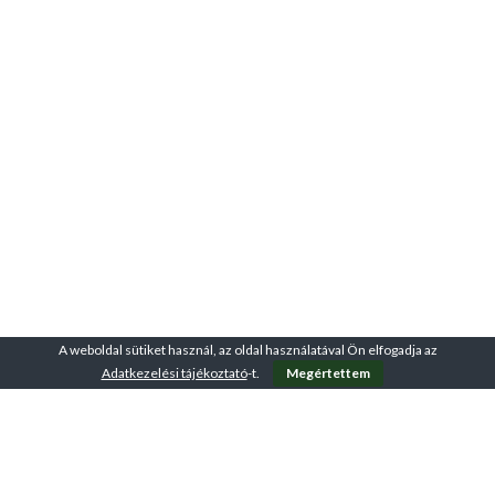
A weboldal sütiket használ, az oldal használatával Ön elfogadja az
Adatkezelési tájékoztató
-t.
Megértettem