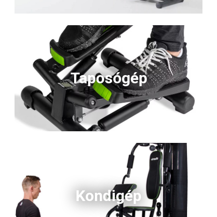
Taposógép
Kondigép