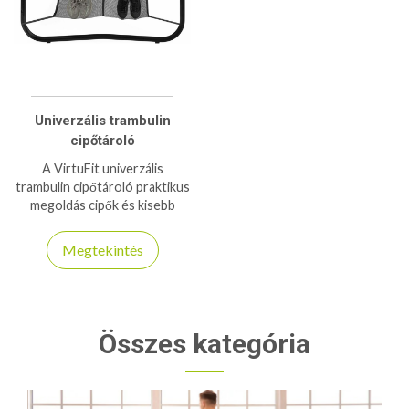
Univerzális trambulin
cipőtároló
A VirtuFit univerzális
trambulin cipőtároló praktikus
megoldás cipők és kisebb
kiegészítők tárolására.
Könnyen rögzíthető,
Megtekintés
strapabíró és időjárásálló.
Összes kategória