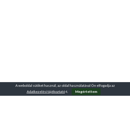
A weboldal sütiket használ, az oldal használatával Ön elfogadja az
Adatkezelési tájékoztató
-t.
Megértettem