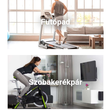
Futópad
Szobakerékpár