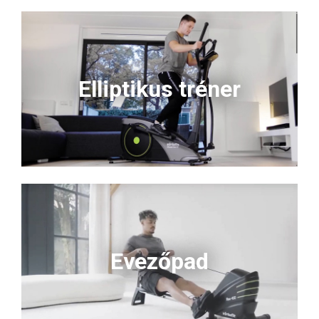
Elliptikus tréner
Evezőpad