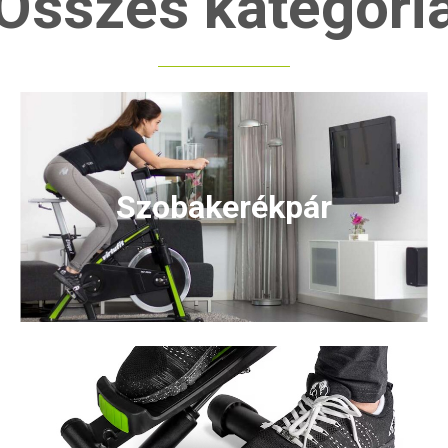
Összes kategóri
Szobakerékpár