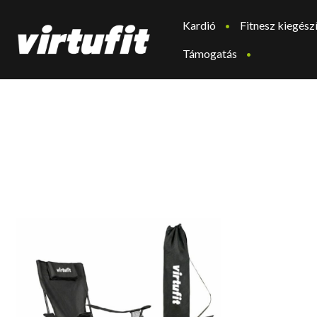
Kardió
Fitnesz kiegész
Támogatás