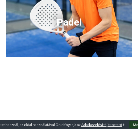
Padel
ket használ, az oldal használatával Ön elfogadja az
Adatkezelési tájékoztató
-t.
Me