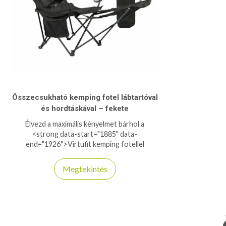
Összecsukható kemping fotel lábtartóval
és hordtáskával – fekete
Élvezd a maximális kényelmet bárhol a
<strong data-start="1885" data-
end="1926">Virtufit kemping fotellel
lábtartóval</strong>! Párnázott fejtámla,
kényelmes lábtartó és beépített pohártartók
Megtekintés
gondoskodnak a tökéletes pihenésről.
Teljesen összecsukható, könnyen szállítható,
ráadásul hordtáska is jár hozzá. Ideális
kempingezéshez, kertbe vagy fesztiválokra –
ha fontos a komfort, ezt a széket imádni
fogod!