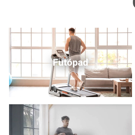
Futópad