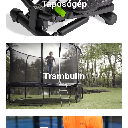
Taposógép
Trambulin