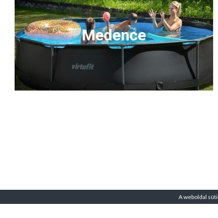
Medence
A weboldal süti