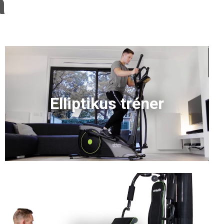
a
Elliptikus tréner