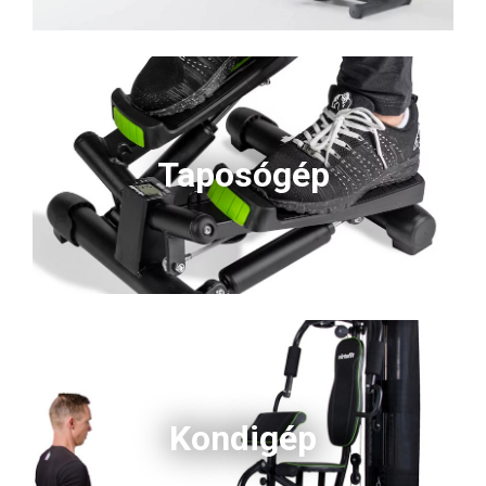
Taposógép
Kondigép