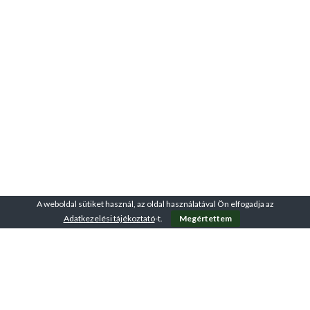
A weboldal sütiket használ, az oldal használatával Ön elfogadja az
Adatkezelési tájékoztató
-t.
Megértettem