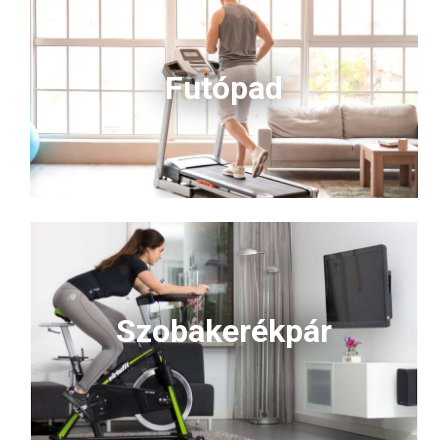
Futópad
Szobakerékpár