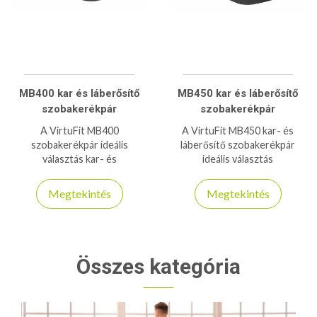
MB400 kar és láberősítő
MB450 kar és láberősítő
szobakerékpár
szobakerékpár
A VirtuFit MB400
A VirtuFit MB450 kar- és
szobakerékpár ideális
láberősítő szobakerékpár
választás kar- és
ideális választás
láberősítéshez, 8 fokozatú
rehabilitációhoz és otthoni
mágneses ellenállással és LCD
edzéshez, 12 fokozatú
Megtekintés
Megtekintés
kijelzővel.
elektromos ellenállással és
LCD kijelzővel.
Összes kategória