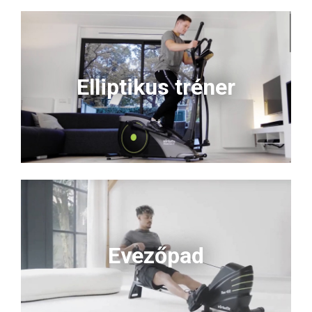
Elliptikus tréner
Evezőpad