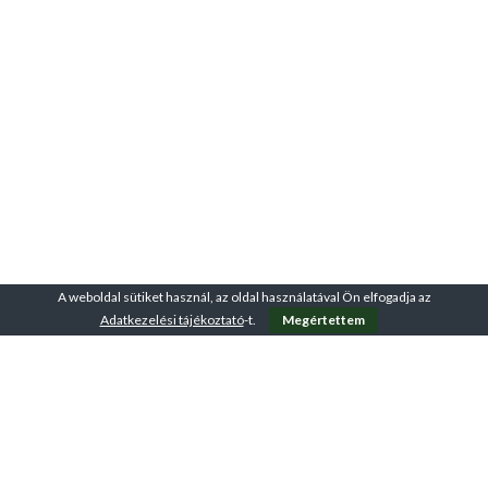
A weboldal sütiket használ, az oldal használatával Ön elfogadja az
Adatkezelési tájékoztató
-t.
Megértettem