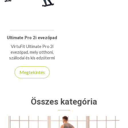
Ultimate Pro 2i evezőpad
VirtuFit Ultimate Pro 2i
evezőpad, mely otthoni,
szállodai és kis edzőtermi
használatra is ajánlott,
Kinomap app kombatibilis,
Megtekintés
230kg teherbírás!
Összes kategória