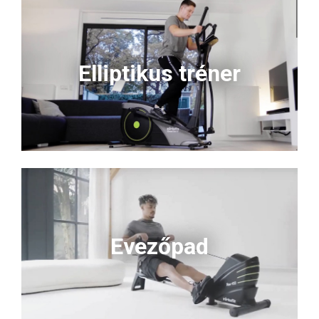
Elliptikus tréner
Evezőpad