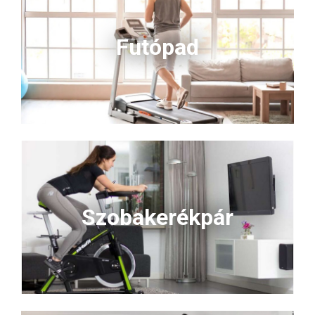
Futópad
Szobakerékpár