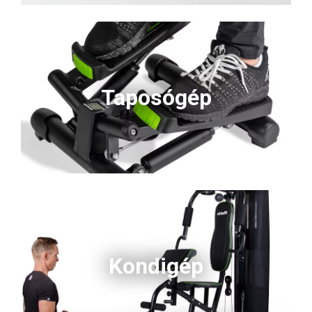
Taposógép
Kondigép