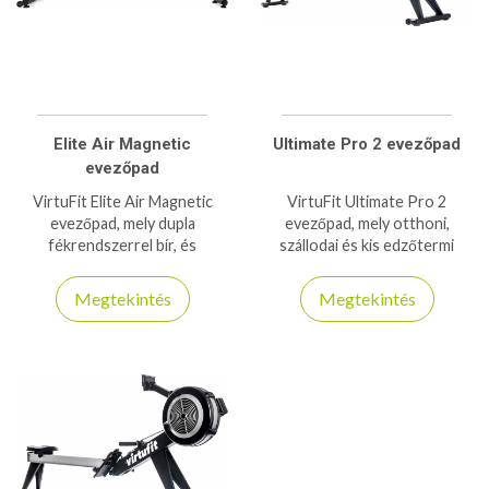
Elite Air Magnetic
Ultimate Pro 2 evezőpad
evezőpad
VirtuFit Elite Air Magnetic
VirtuFit Ultimate Pro 2
evezőpad, mely dupla
evezőpad, mely otthoni,
fékrendszerrel bír, és
szállodai és kis edzőtermi
kompatibilis a FitShow
hasznélatra is ajánlott, 230kg
applikációval
teherbírással rendelkezik!
Megtekintés
Megtekintés