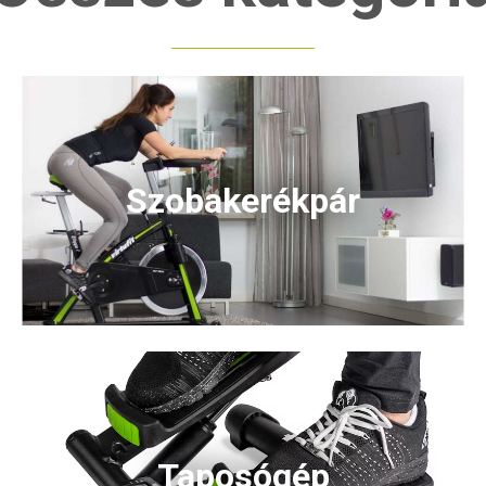
Szobakerékpár
Taposógép