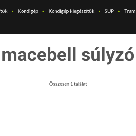
ítők
Kondigép
Kondigép kiegészítők
SUP
Tram
macebell súlyzó
Összesen 1 találat