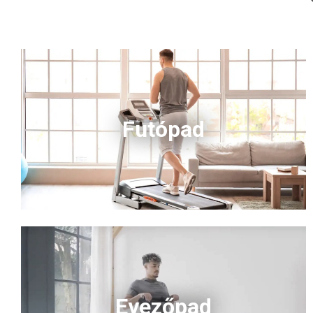
Futópad
Evezőpad