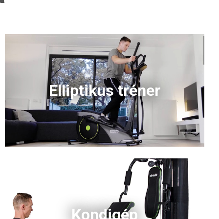
Elliptikus tréner
Kondigép