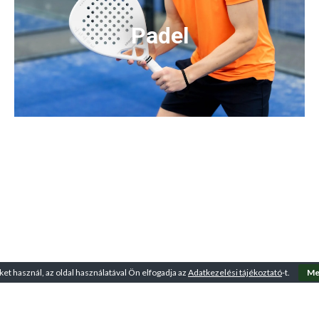
Padel
ket használ, az oldal használatával Ön elfogadja az
Adatkezelési tájékoztató
-t.
Me