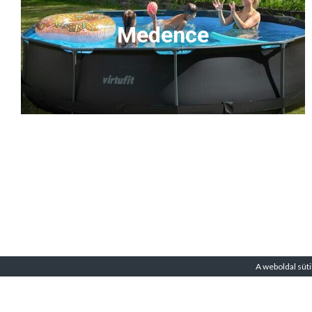
Medence
A weboldal süti