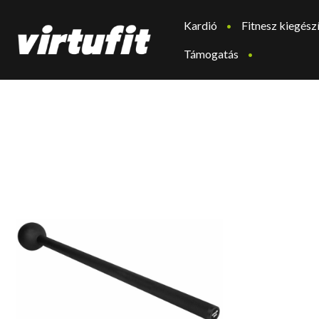
Kardió
Fitnesz kiegész
Támogatás