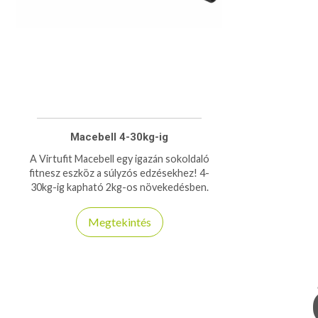
Macebell 4-30kg-ig
A Virtufit Macebell egy igazán sokoldaló
fitnesz eszköz a súlyzós edzésekhez! 4-
30kg-ig kapható 2kg-os növekedésben.
Megtekintés