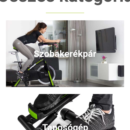
Szobakerékpár
Taposógép