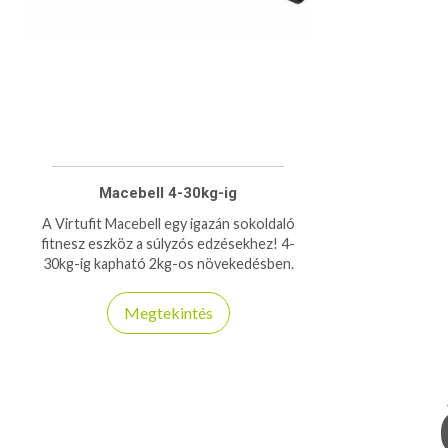
Macebell 4-30kg-ig
A Virtufit Macebell egy igazán sokoldaló
fitnesz eszköz a súlyzós edzésekhez! 4-
30kg-ig kapható 2kg-os növekedésben.
Megtekintés