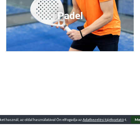
Padel
ket használ, az oldal használatával Ön elfogadja az
Adatkezelési tájékoztató
-t.
Me