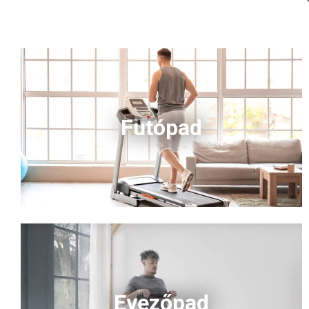
Futópad
Evezőpad