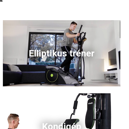
Elliptikus tréner
Kondigép