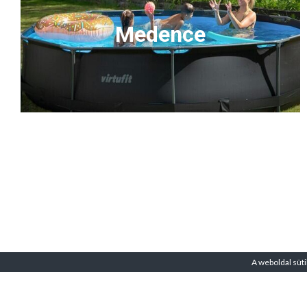
Medence
A weboldal süti