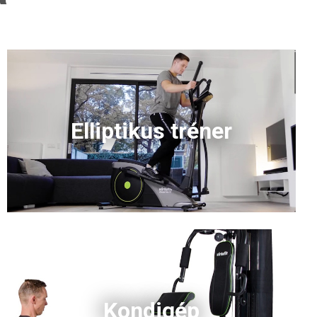
Elliptikus tréner
Kondigép