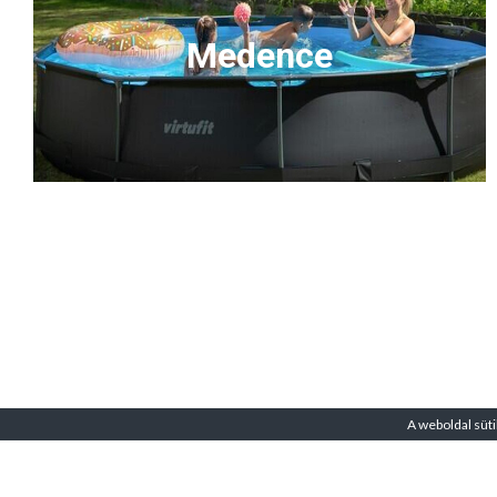
Medence
A weboldal süti