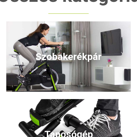
Szobakerékpár
Taposógép