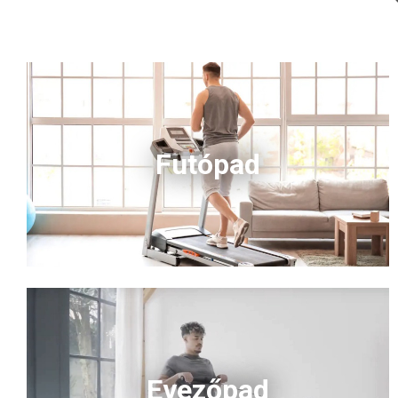
Futópad
Evezőpad