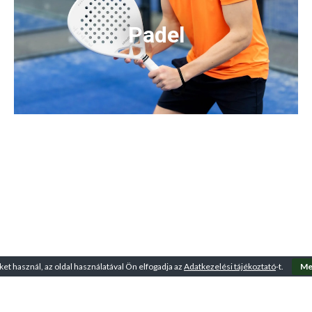
Padel
ket használ, az oldal használatával Ön elfogadja az
Adatkezelési tájékoztató
-t.
Me