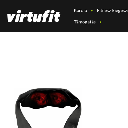
Kardió
Fitnesz kiegész
Támogatás