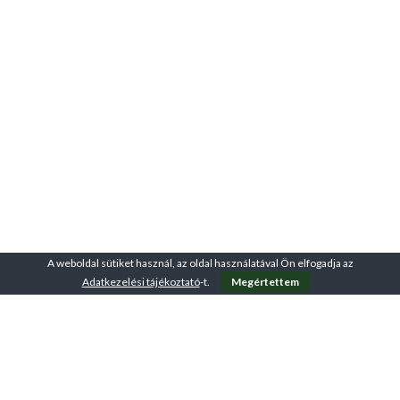
A weboldal sütiket használ, az oldal használatával Ön elfogadja az
Adatkezelési tájékoztató
-t.
Megértettem