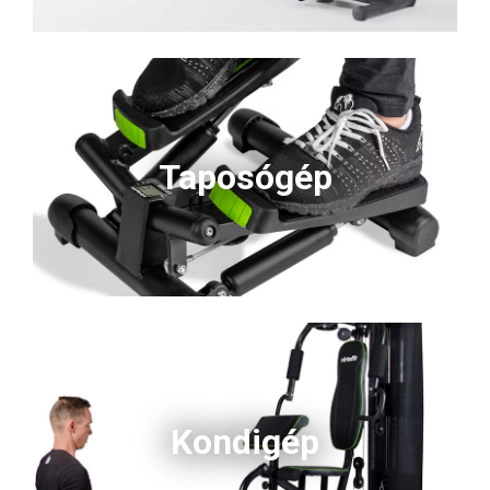
Taposógép
Kondigép