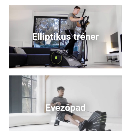
Elliptikus tréner
Evezőpad