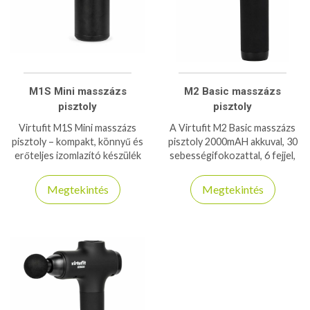
M1S Mini masszázs
M2 Basic masszázs
pisztoly
pisztoly
Virtufit M1S Mini masszázs
A Virtufit M2 Basic masszázs
pisztoly – kompakt, könnyű és
pisztoly 2000mAH akkuval, 30
erőteljes izomlazító készülék
sebességifokozattal, 6 fejjel,
bárhová magaddal viheted,
mindig készen áll arra, hogy
gyors regenerációhoz.
kényeztesse Önt egy hosszú
Megtekintés
Megtekintés
nap, vagy fárasztó edzés után!