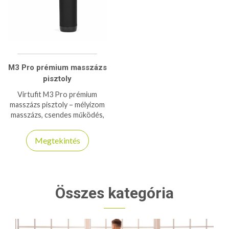
M3 Pro prémium masszázs
pisztoly
Virtufit M3 Pro prémium
masszázs pisztoly – mélyizom
masszázs, csendes működés,
több fej, hosszú üzemidő,
profi regenerálódáshoz.
Megtekintés
Összes kategória