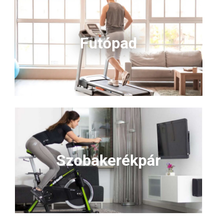
Futópad
Szobakerékpár