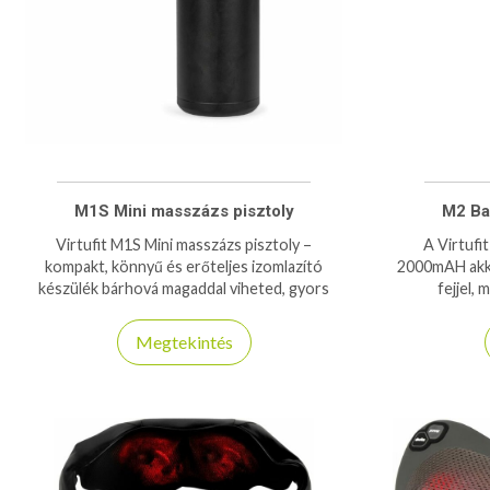
M1S Mini masszázs pisztoly
M2 Ba
Virtufit M1S Mini masszázs pisztoly –
A Virtufi
kompakt, könnyű és erőteljes izomlazító
2000mAH akku
készülék bárhová magaddal viheted, gyors
fejjel, 
regenerációhoz.
kényeztes
f
Megtekintés