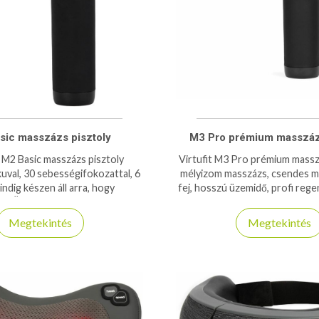
sic masszázs pisztoly
M3 Pro prémium masszázs
t M2 Basic masszázs pisztoly
Virtufit M3 Pro prémium masszá
val, 30 sebességifokozattal, 6
mélyizom masszázs, csendes m
mindig készen áll arra, hogy
fej, hosszú üzemidő, profi reg
se Önt egy hosszú nap, vagy
árasztó edzés után!
Megtekintés
Megtekintés