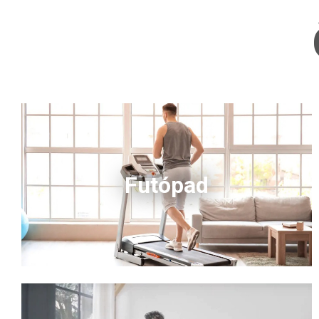
Futópad