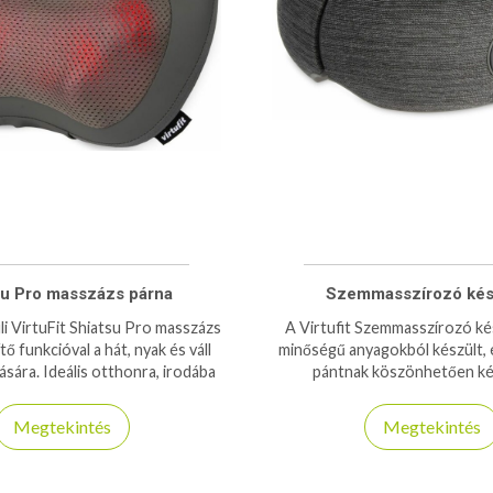
su Pro masszázs párna
Szemmasszírozó kés
li VirtuFit Shiatsu Pro masszázs
A Virtufit Szemmasszírozó kés
ő funkcióval a hát, nyak és váll
minőségű anyagokból készült, é
tására. Ideális otthonra, irodába
pántnak köszönhetően k
és utazáshoz.
illeszkedést kínál, 2 órás 
használat.
Megtekintés
Megtekintés