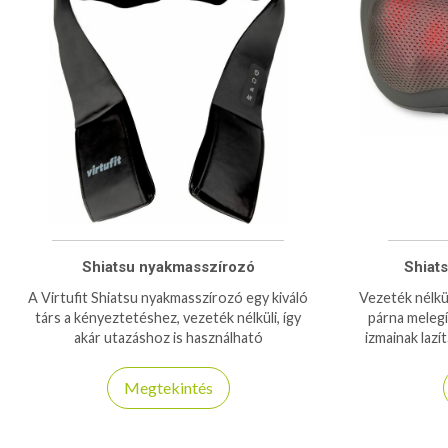
Shiatsu nyakmasszírozó
Shiat
A Virtufit Shiatsu nyakmasszírozó egy kiváló
Vezeték nélkü
társ a kényeztetéshez, vezeték nélküli, így
párna melegít
akár utazáshoz is használható
izmainak lazí
Megtekintés