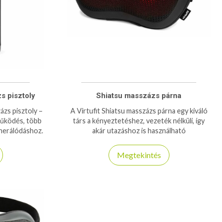
 pisztoly
Shiatsu masszázs párna
zs pisztoly –
A Virtufit Shiatsu masszázs párna egy kiváló
űködés, több
társ a kényeztetéshez, vezeték nélküli, így
enerálódáshoz.
akár utazáshoz is használható
Megtekintés