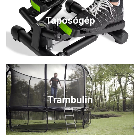
Taposógép
Trambulin