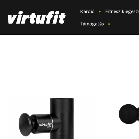
Kardió
Fitnesz kiegész
Támogatás