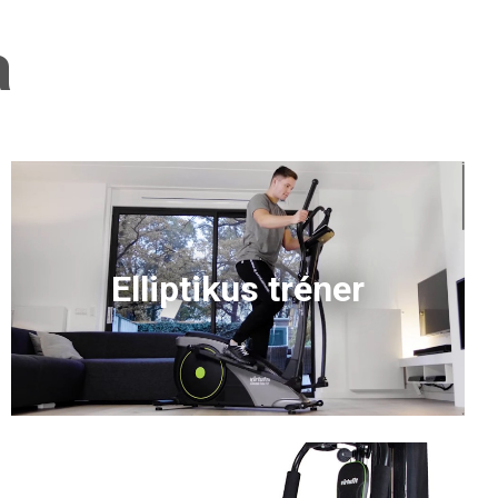
a
Elliptikus tréner