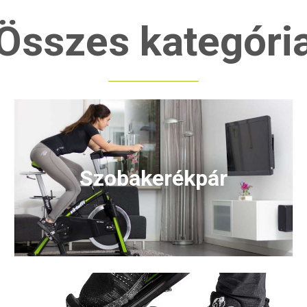
Összes kategóri
Szobakerékpár