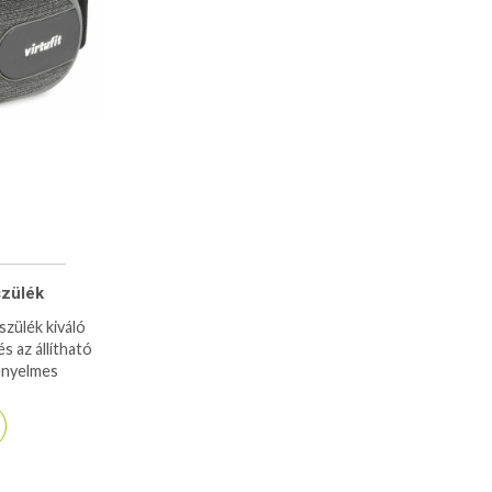
zülék
zülék kiváló
s az állítható
ényelmes
folyamatos