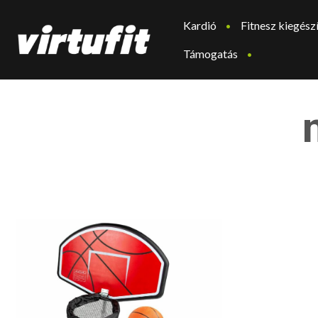
Kardió
Fitnesz kiegész
Támogatás