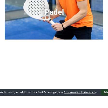
Padel
ket használ, az oldal használatával Ön elfogadja az
Adatkezelési tájékoztató
-t.
Me