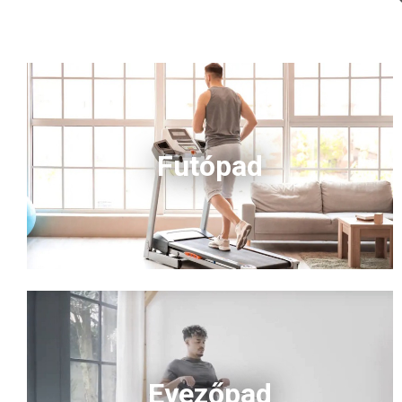
Futópad
Evezőpad