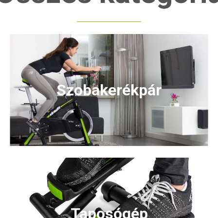
Szobakerékpár
Taposógép