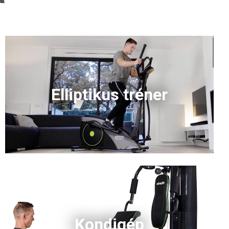
Elliptikus tréner
Kondigép