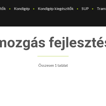
ítők
Kondigép
Kondigép kiegészítők
SUP
Tram
mozgás fejleszté
Összesen 1 találat