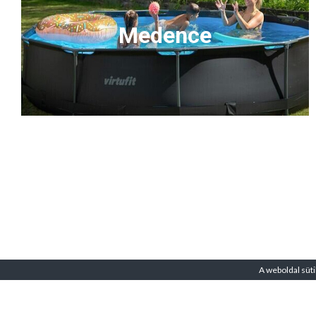
Medence
A weboldal süti