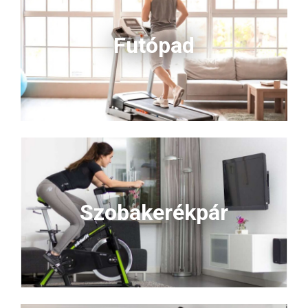
Futópad
Szobakerékpár