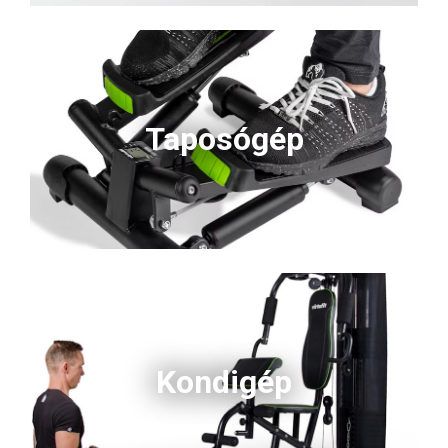
Taposógép
Kondigép