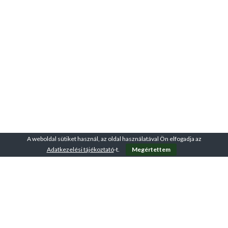
A weboldal sütiket használ, az oldal használatával Ön elfogadja az
Adatkezelési tájékoztató
-t.
Megértettem