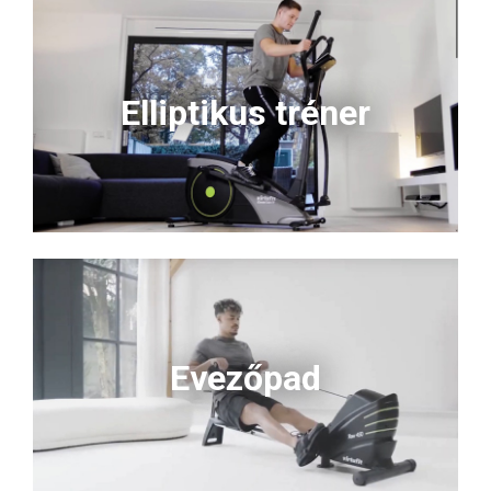
Elliptikus tréner
Evezőpad