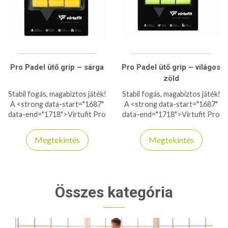
felhelyezhető és univerzális
felhelyezhető és univerzális
méretű, így bármely padel
méretű, így bármely padel
ütőhöz tökéletes választás.
ütőhöz tökéletes választás.
Frissítsd a felszerelésed, és
Frissítsd a felszerelésed, és
érezd a különbséget már az
érezd a különbséget már az
első labdamenetnél!
első labdamenetnél!
Pro Padel ütő grip – sárga
Pro Padel ütő grip – világos
zöld
Stabil fogás, magabiztos játék!
Stabil fogás, magabiztos játék!
A <strong data-start="1687"
A <strong data-start="1687"
data-end="1718">Virtufit Pro
data-end="1718">Virtufit Pro
Padel ütő grip</strong> kiváló
Padel ütő grip</strong> kiváló
tapadást és kényelmet
tapadást és kényelmet
Megtekintés
Megtekintés
biztosít minden ütésnél.
biztosít minden ütésnél.
Nedvszívó anyaga szárazon
Nedvszívó anyaga szárazon
tartja a markolatot, így még
tartja a markolatot, így még
intenzív játék közben sem
intenzív játék közben sem
csúszik. Puha, rezgéscsillapító
csúszik. Puha, rezgéscsillapító
Összes kategória
kialakítása csökkenti a
kialakítása csökkenti a
kézfáradást, miközben javítja
kézfáradást, miközben javítja
az irányítást és a
az irányítást és a
pontosságot. Könnyen
pontosságot. Könnyen