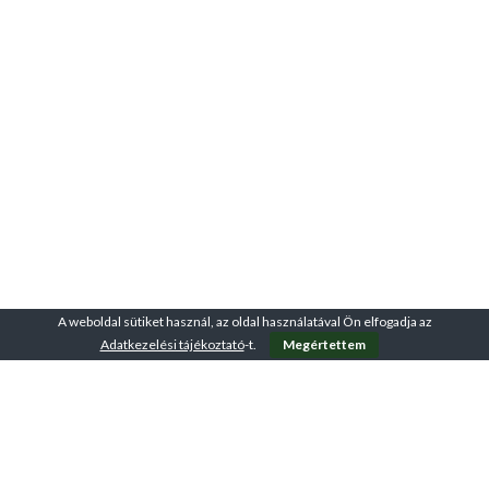
A weboldal sütiket használ, az oldal használatával Ön elfogadja az
Adatkezelési tájékoztató
-t.
Megértettem