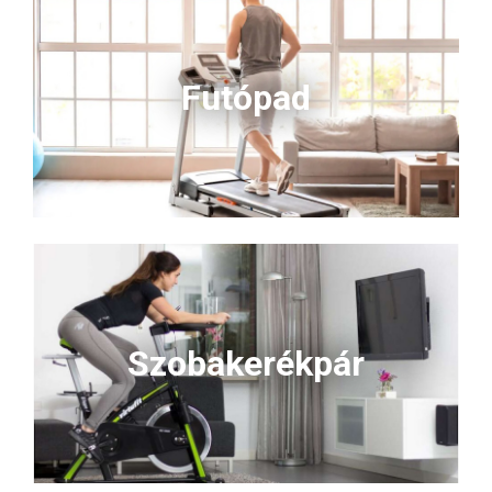
felhelyezhető és univerzális
felhelyezhető és univerzális
méretű, így bármely padel
méretű, így bármely padel
ütőhöz tökéletes választás.
ütőhöz tökéletes választás.
Frissítsd a felszerelésed, és
Frissítsd a felszerelésed, és
Futópad
érezd a különbséget már az
érezd a különbséget már az
első labdamenetnél!
első labdamenetnél!
Szobakerékpár