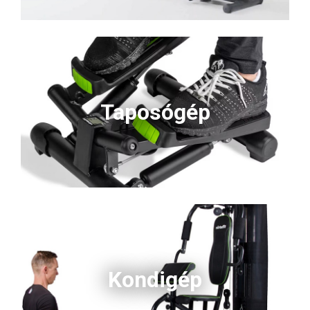
Taposógép
Kondigép