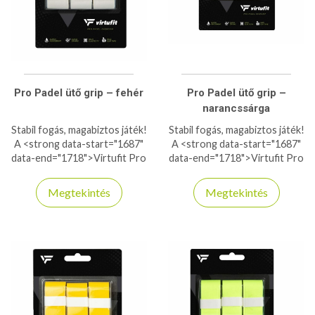
Pro Padel ütő grip – fehér
Pro Padel ütő grip –
narancssárga
Stabil fogás, magabiztos játék!
Stabil fogás, magabiztos játék!
A <strong data-start="1687"
A <strong data-start="1687"
data-end="1718">Virtufit Pro
data-end="1718">Virtufit Pro
Padel ütő grip</strong> kiváló
Padel ütő grip</strong> kiváló
tapadást és kényelmet
tapadást és kényelmet
Megtekintés
Megtekintés
biztosít minden ütésnél.
biztosít minden ütésnél.
Nedvszívó anyaga szárazon
Nedvszívó anyaga szárazon
tartja a markolatot, így még
tartja a markolatot, így még
intenzív játék közben sem
intenzív játék közben sem
csúszik. Puha, rezgéscsillapító
csúszik. Puha, rezgéscsillapító
kialakítása csökkenti a
kialakítása csökkenti a
kézfáradást, miközben javítja
kézfáradást, miközben javítja
az irányítást és a
az irányítást és a
pontosságot. Könnyen
pontosságot. Könnyen