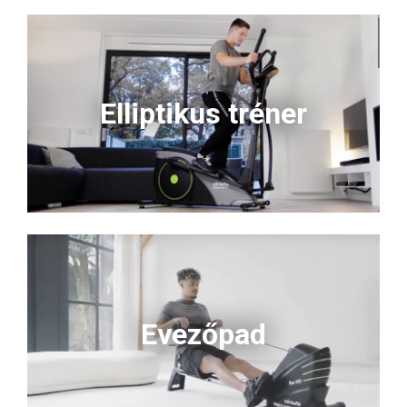
Elliptikus tréner
Evezőpad