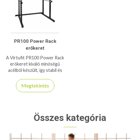
PR100 Power Rack
erőkeret
A Virtufit PR100 Power Rack
erőkeret kiváló minőségű
acélból készült, így stabil és
tartós konstrukciót biztosít.
150/200kg-os teherbírása
Megtekintés
kiváló társ a napi edzések
során
Összes kategória