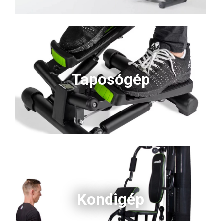
Taposógép
Kondigép