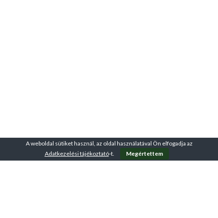
A weboldal sütiket használ, az oldal használatával Ön elfogadja az
Adatkezelési tájékoztató
-t.
Megértettem