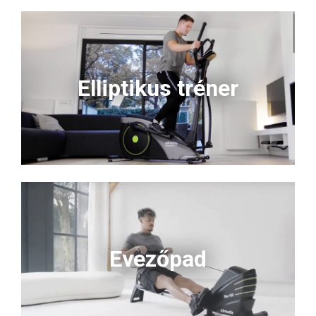
Elliptikus tréner
Evezőpad