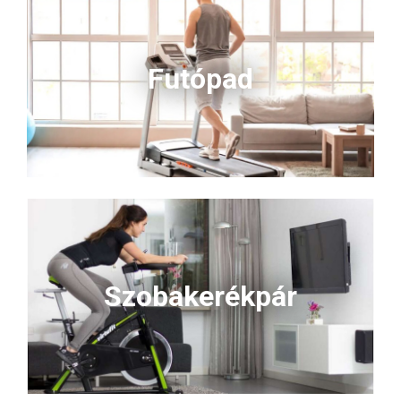
Futópad
Szobakerékpár