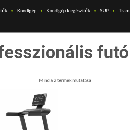
ítők
Kondigép
Kondigép kiegészítők
SUP
Tram
fesszionális fut
Mind a 2 termék mutatása