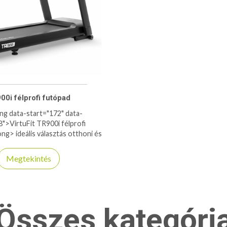
00i félprofi futópad
ng data-start="172" data-
">VirtuFit TR900i félprofi
ng> ideális választás otthoni és
dióhasználatra, ahol fontos a
, a megbízhatóság és a csendes
Megtekintés
s, nagy teljesítményű motorja
,0Le</strong> csúcs) stabil
elületet (<strong>56cm
ong>) és egyenletes terhelést
tához, kocogáshoz és intenzív
Összes kategóri
ez is. A dönthető futófelület
kalóriaégetést tesz lehetővé,