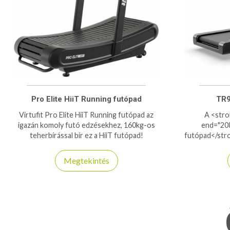
Pro Elite HiiT Running futópad
TR9
Virtufit Pro Elite HiiT Running futópad az
A <stro
igazán komoly futó edzésekhez, 160kg-os
end="208
teherbírással bír ez a HiiT futópad!
futópad</stro
kisebb stú
teljesítmény
Megtekintés
működés. Erő
(<strong>5
futóf
széles</str
biztosít sé
futóedzésekh
hatékonyabb 