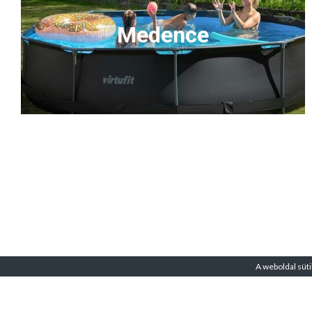
Medence
A weboldal süti