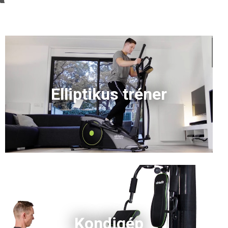
Elliptikus tréner
Kondigép