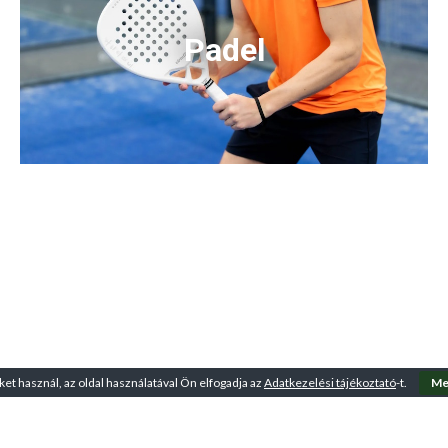
Padel
ket használ, az oldal használatával Ön elfogadja az
Adatkezelési tájékoztató
-t.
Me