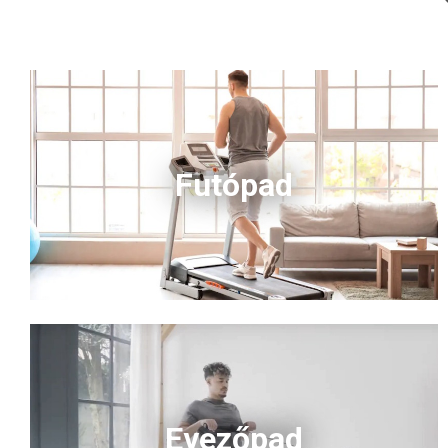
míg az intu
beállított 
edzések
(<strong>1
hosszú táv
ízületkímélő
edzést garan
Futópad
Evezőpad