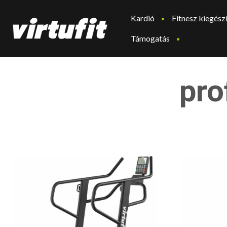
Kardió
Fitnesz kiegész
Támogatás
pro