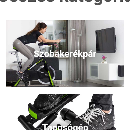
itív kezelőfelület és az előre
programok motiváló, változatos
et kínálnak. Masszív váza
50kg-os teherbírás</strong>)
ú használatra lett tervezve,
 csillapítása pedig biztonságos
tál minden edzettségi szinten.
Szobakerékpár
Taposógép