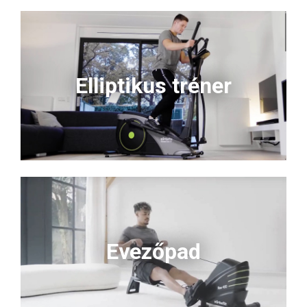
Elliptikus tréner
Evezőpad