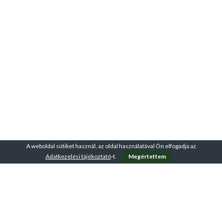
A weboldal sütiket használ, az oldal használatával Ön elfogadja az
Adatkezelési tájékoztató
-t.
Megértettem