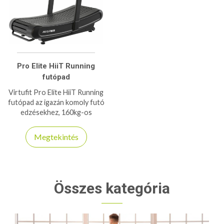
Pro Elite HiiT Running
futópad
Virtufit Pro Elite HiiT Running
futópad az igazán komoly futó
edzésekhez, 160kg-os
teherbírással bír ez a HiiT
futópad!
Megtekintés
Összes kategória