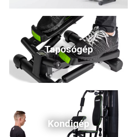
Taposógép
Kondigép