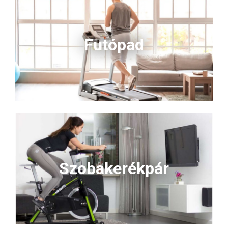
Futópad
Szobakerékpár