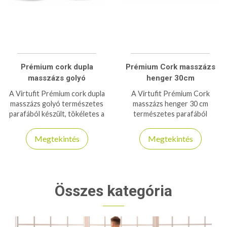
Prémium cork dupla
Prémium Cork masszázs
masszázs golyó
henger 30cm
A Virtufit Prémium cork dupla
A Virtufit Prémium Cork
masszázs golyó természetes
masszázs henger 30 cm
parafából készült, tökéletes a
természetes parafából
gerinc menti izmok célzott
készült, környezetbarát,
lazításához és
tartós, és hatékony
Megtekintés
Megtekintés
regenerálásához.
izomlazítást biztosít.
Összes kategória