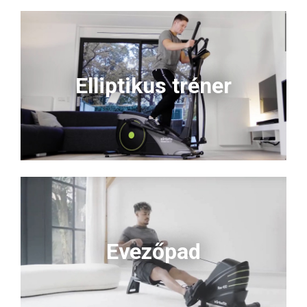
Elliptikus tréner
Evezőpad