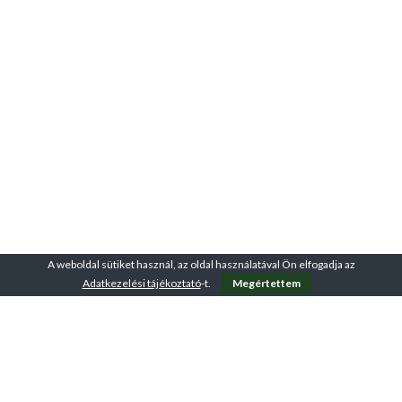
A weboldal sütiket használ, az oldal használatával Ön elfogadja az
Adatkezelési tájékoztató
-t.
Megértettem