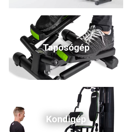
Taposógép
Kondigép