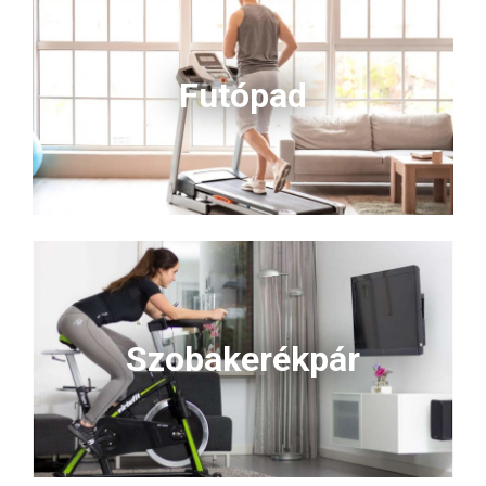
Futópad
Szobakerékpár