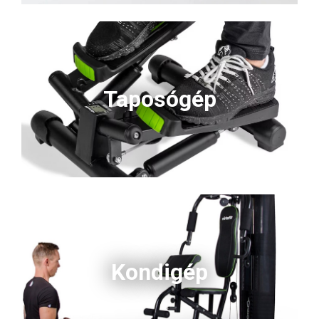
Taposógép
Kondigép