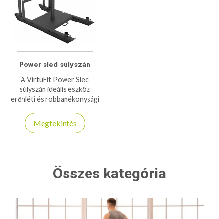
Power sled súlyszán
A VirtuFit Power Sled
súlyszán ideális eszköz
erőnléti és robbanékonysági
edzésekhez. Strapabíró
kialakítás, különböző súlyokkal
Megtekintés
terhelhető.
Összes kategória