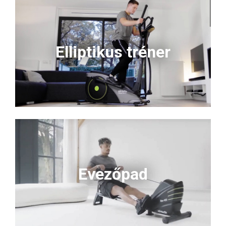
Elliptikus tréner
Evezőpad