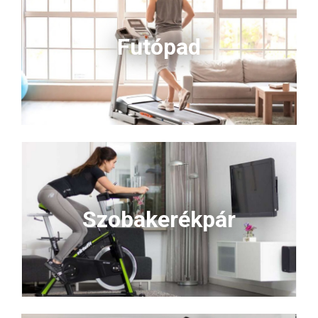
Futópad
Szobakerékpár