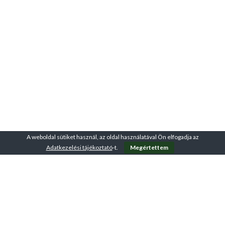
A weboldal sütiket használ, az oldal használatával Ön elfogadja az
Adatkezelési tájékoztató
-t.
Megértettem