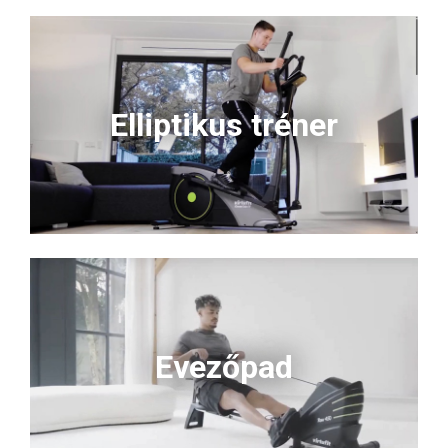
Elliptikus tréner
Evezőpad