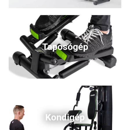
Taposógép
Kondigép