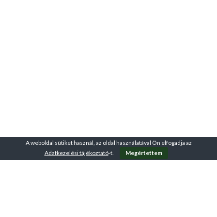
A weboldal sütiket használ, az oldal használatával Ön elfogadja az
Adatkezelési tájékoztató
-t.
Megértettem