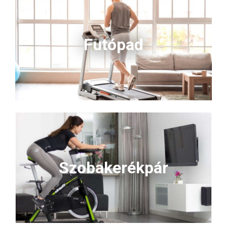
Futópad
Szobakerékpár