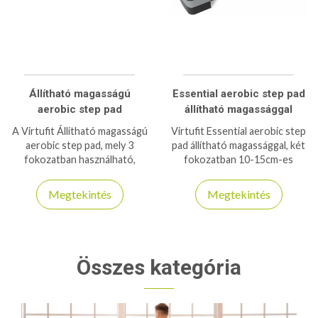
Állítható magasságú
Essential aerobic step pad
aerobic step pad
állítható magassággal
A Virtufit Állítható magasságú
Virtufit Essential aerobic step
aerobic step pad, mely 3
pad állítható magassággal, két
fokozatban használható,
fokozatban 10-15cm-es
tökéletes edzési
magasságban állíthatjuk,
lehetőségeket biztosít
150kg-os teherbírással
Megtekintés
Megtekintés
otthonában, kis súllyal
rendelkezik.
rendelkezik.
Összes kategória