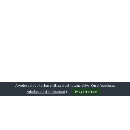
A weboldal sütiket használ, az oldal használatával Ön elfogadja az
Adatkezelési tájékoztató
-t.
Megértettem