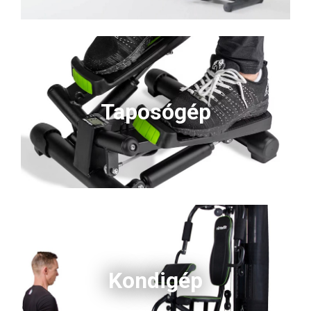
Taposógép
Kondigép