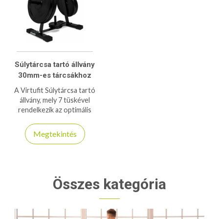
Súlytárcsa tartó állvány
30mm-es tárcsákhoz
A Virtufit Súlytárcsa tartó
állvány, mely 7 tüskével
rendelkezik az optimális
tárolás érdekében 31-mm-es
tárcsákhoz ajánlott állvány!
Megtekintés
Összes kategória