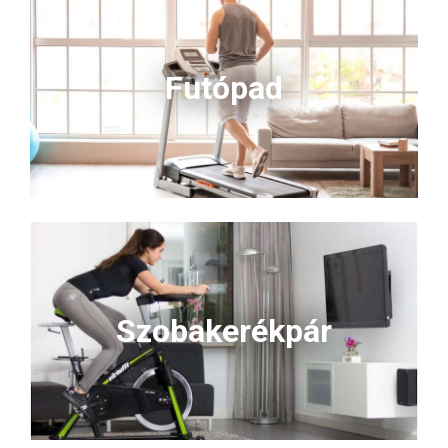
Futópad
Szobakerékpár