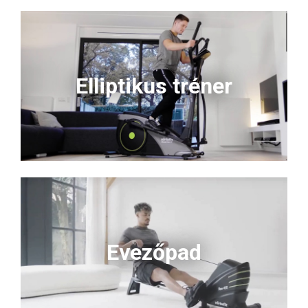
Elliptikus tréner
Evezőpad