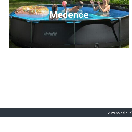
Medence
A weboldal süti