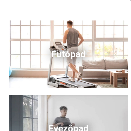
Futópad
Evezőpad