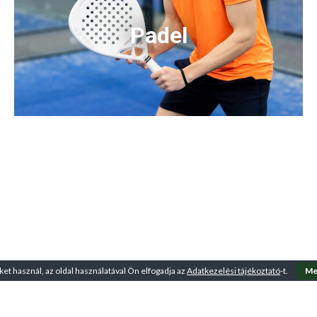
Padel
ket használ, az oldal használatával Ön elfogadja az
Adatkezelési tájékoztató
-t.
Me