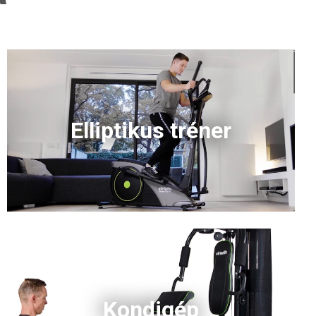
Elliptikus tréner
Kondigép