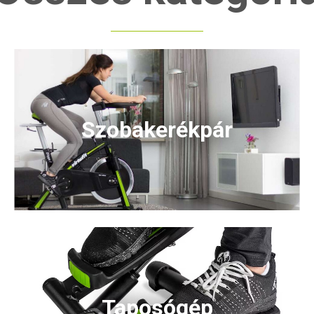
Szobakerékpár
Taposógép