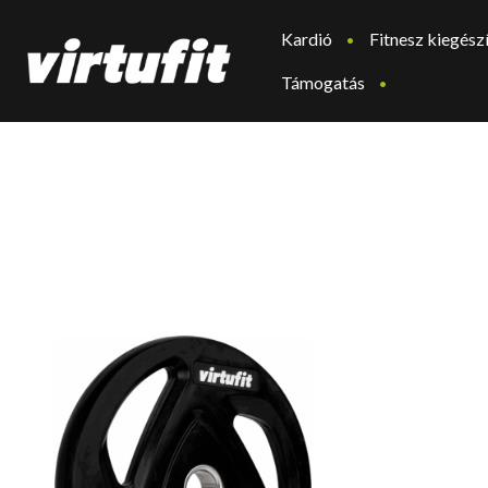
Kardió
Fitnesz kiegész
Támogatás